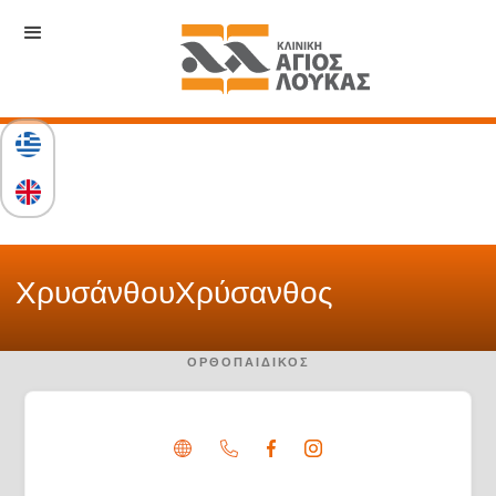
Χρυσάνθου
Χρύσανθος
ΟΡΘΟΠΑΙΔΙΚΌΣ