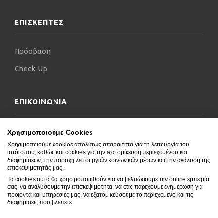
ΕΠΙΣΚΕΠΤΕΣ
Πρόσβαση
Check-Up
ΕΠΙΚΟΙΝΩΝΙΑ
Επικοινωνήστε μαζί μας
Χρησιμοποιούμε Cookies
Χρησιμοποιούμε cookies απολύτως απαραίτητα για τη λειτουργία του
Δήλωση Προσβασιμότητας
ιστότοπου, καθώς και cookies για την εξατομίκευση περιεχομένου και
διαφημίσεων, την παροχή λειτουργιών κοινωνικών μέσων και την ανάλυση της
Συχνές Ερωτήσεις
επισκεψιμότητάς μας.
Τα cookies αυτά θα χρησιμοποιηθούν για να βελτιώσουμε την online εμπειρία
Blog
σας, να αναλύσουμε την επισκεψιμότητα, να σας παρέχουμε ενημέρωση για
προϊόντα και υπηρεσίες μας, να εξατομικεύσουμε το περιεχόμενο και τις
διαφημίσεις που βλέπετε.