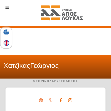
Χατζίκας
Γεώργιος
ΩΤΟΡΙΝΟΛΑΡΥΓΓΟΛΌΓΟΣ