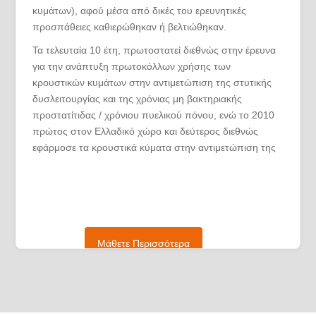
κυμάτων), αφού μέσα από δικές του ερευνητικές
προσπάθειες καθιερώθηκαν ή βελτιώθηκαν.
Τα τελευταία 10 έτη, πρωτοστατεί διεθνώς στην έρευνα
για την ανάπτυξη πρωτοκόλλων χρήσης των
κρουστικών κυμάτων στην αντιμετώπιση της στυτικής
δυσλειτουργίας και της χρόνιας μη βακτηριακής
προστατίτιδας / χρόνιου πυελικού πόνου, ενώ το 2010
πρώτος στον Ελλαδικό χώρο και δεύτερος διεθνώς
εφάρμοσε τα κρουστικά κύματα στην αντιμετώπιση της
στυτικής δυσλειτουργίας. Τέλος, είναι το ιατρείο που
έφερε την εφαρμογή στη Βόρεια Ελλάδα της laser
προστατεκτομής και της τρισδιάστατης απεικόνισης του
προστάτη αδένα.
Σε ερευνητικό επίπεδο
–
, πρωτοστατεί επί 30 έτη
Μάθετε Περισσότερα
στην έρευνα διεθνώς με περισσότερες από 150 διεθνείς
δημοσιεύσεις και τον μεγαλύτερο αριθμό βιβλιογραφικών
αναφορών μεταξύ των Ελλήνων Ουρολόγων. Τιμήθηκε
από την Ιατρική Σχολή του ΑΠΘ το με το βραβείο