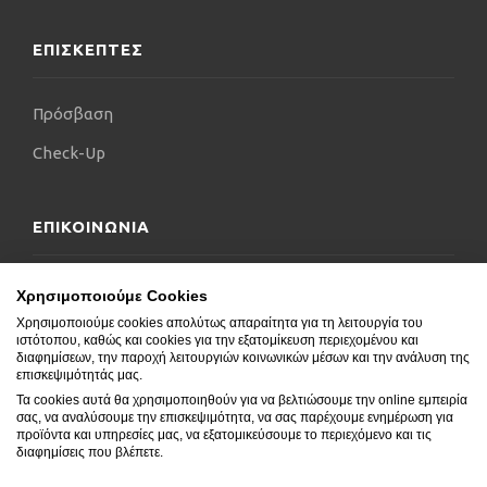
ΕΠΙΣΚΕΠΤΕΣ
Πρόσβαση
Check-Up
ΕΠΙΚΟΙΝΩΝΙΑ
Επικοινωνήστε μαζί μας
Χρησιμοποιούμε Cookies
Χρησιμοποιούμε cookies απολύτως απαραίτητα για τη λειτουργία του
Δήλωση Προσβασιμότητας
ιστότοπου, καθώς και cookies για την εξατομίκευση περιεχομένου και
διαφημίσεων, την παροχή λειτουργιών κοινωνικών μέσων και την ανάλυση της
Συχνές Ερωτήσεις
επισκεψιμότητάς μας.
Τα cookies αυτά θα χρησιμοποιηθούν για να βελτιώσουμε την online εμπειρία
Blog
σας, να αναλύσουμε την επισκεψιμότητα, να σας παρέχουμε ενημέρωση για
προϊόντα και υπηρεσίες μας, να εξατομικεύσουμε το περιεχόμενο και τις
διαφημίσεις που βλέπετε.