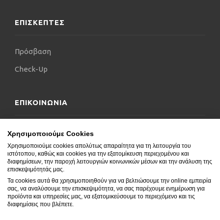
ΕΠΙΣΚΕΠΤΕΣ
Πρόσβαση
Check-Up
ΕΠΙΚΟΙΝΩΝΙΑ
Επικοινωνήστε μαζί μας
Χρησιμοποιούμε Cookies
Χρησιμοποιούμε cookies απολύτως απαραίτητα για τη λειτουργία του
Δήλωση Προσβασιμότητας
ιστότοπου, καθώς και cookies για την εξατομίκευση περιεχομένου και
διαφημίσεων, την παροχή λειτουργιών κοινωνικών μέσων και την ανάλυση της
Συχνές Ερωτήσεις
επισκεψιμότητάς μας.
Τα cookies αυτά θα χρησιμοποιηθούν για να βελτιώσουμε την online εμπειρία
Blog
σας, να αναλύσουμε την επισκεψιμότητα, να σας παρέχουμε ενημέρωση για
προϊόντα και υπηρεσίες μας, να εξατομικεύσουμε το περιεχόμενο και τις
διαφημίσεις που βλέπετε.