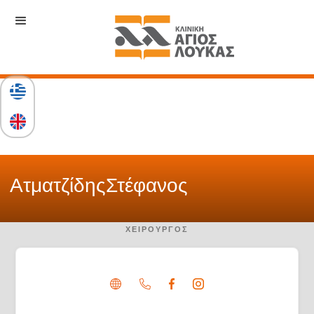
Ατματζίδης
Στέφανος
ΧΕΙΡΟΥΡΓΌΣ