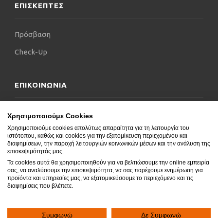
ΕΠΙΣΚΕΠΤΕΣ
Πρόσβαση
Check-Up
ΕΠΙΚΟΙΝΩΝΙΑ
Επικοινωνήστε μαζί μας
Χρησιμοποιούμε Cookies
Χρησιμοποιούμε cookies απολύτως απαραίτητα για τη λειτουργία του
Δήλωση Προσβασιμότητας
ιστότοπου, καθώς και cookies για την εξατομίκευση περιεχομένου και
διαφημίσεων, την παροχή λειτουργιών κοινωνικών μέσων και την ανάλυση της
Συχνές Ερωτήσεις
επισκεψιμότητάς μας.
Τα cookies αυτά θα χρησιμοποιηθούν για να βελτιώσουμε την online εμπειρία
Blog
σας, να αναλύσουμε την επισκεψιμότητα, να σας παρέχουμε ενημέρωση για
προϊόντα και υπηρεσίες μας, να εξατομικεύσουμε το περιεχόμενο και τις
διαφημίσεις που βλέπετε.
Συμφωνώ
Δε Συμφωνώ