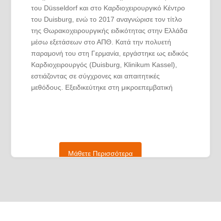
του Düsseldorf και στο Καρδιοχειρουργικό Κέντρο
του Duisburg, ενώ το 2017 αναγνώρισε τον τίτλο
της Θωρακοχειρουργικής ειδικότητας στην Ελλάδα
μέσω εξετάσεων στο ΑΠΘ. Κατά την πολυετή
παραμονή του στη Γερμανία, εργάστηκε ως ειδικός
Καρδιοχειρουργός (Duisburg, Klinikum Kassel),
εστιάζοντας σε σύγχρονες και απαιτητικές
μεθόδους. Εξειδικεύτηκε στη μικροεπεμβατική
καρδιοχειρουργική για παθήσεις της μιτροειδούς
και της αορτικής βαλβίδας, καθώς και στη
χειρουργική της θωρακικής αορτής για την
αντιμετώπιση ανευρυσμάτων και διαχωρισμών.
Επιπλέον, υπήρξε ενεργό μέλος ομάδων
Μάθετε Περισσότερα
διαδερμικής εμφύτευσης καρδιακών βαλβίδων
(TAVI-Team) και απέκτησε μεγάλη εμπειρία στη
διαχείριση συσκευών καρδιοπνευμονικής
υποστήριξης (ECMO) και μηχανικής καρδιακής
υποβοήθησης (LVAD/RVAD). Επιστρέφοντας στην
Ελλάδα, ανέπτυξε στενές συνεργασίες με ιδιωτικά