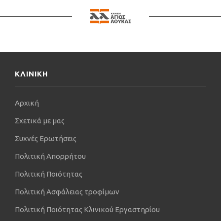
νοσοκομεία της χώρας, πριν ενταχθεί σταθερά στο
δυναμικό της Κλινικής «ΑΓΙΟΣ ΛΟΥΚΑΣ». Πέρα
από το κλινικό του έργο, διακρίνεται και για την
ακαδημαϊκή του παρουσία ως επιστημονικός
συνεργάτης στο Τμήμα Ανατομίας της Ιατρικής
Σχολής του ΑΠΘ. Παράλληλα, διευρύνει διαρκώς
τη γνωστική του βάση, κατέχοντας ήδη δύο
ΚΛΙΝΙΚΗ
μεταπτυχιακούς τίτλους από το ΑΠΘ
(«Προηγμένες Καρδιοπνευμονικές Εφαρμογές» και
Αρχική
«Διοίκηση και Οργάνωση Υπηρεσιών Υγείας»), ενώ
βρίσκεται στο στάδιο ολοκλήρωσης του
Σχετικά με μας
μεταπτυχιακού προγράμματος του ΕΚΠΑ με
Συχνές Ερωτήσεις
αντικείμενο «Αιμορραγία - Θρόμβωση - Ιατρική των
Μεταγγίσεων».
Πολιτική Απορρήτου
Πολιτική Ποιότητας
Πολιτική Ασφάλειας τροφίμων
Πολιτική Ποιότητας Κλινικού Εργαστηρίου