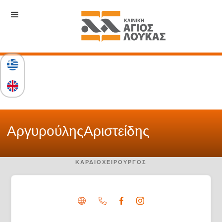
Αργυρούλης
Αριστείδης
ΚΑΡΔΙΟΧΕΙΡΟΥΡΓΌΣ