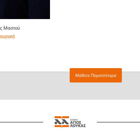
ός Μαστού
ρουργική
Μάθετε Περισσότερα