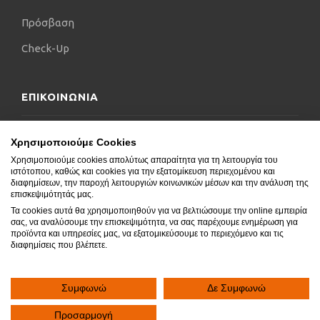
Πρόσβαση
Check-Up
ΕΠΙΚΟΙΝΩΝΙΑ
Επικοινωνήστε μαζί μας
Χρησιμοποιούμε Cookies
Χρησιμοποιούμε cookies απολύτως απαραίτητα για τη λειτουργία του
Δήλωση Προσβασιμότητας
ιστότοπου, καθώς και cookies για την εξατομίκευση περιεχομένου και
διαφημίσεων, την παροχή λειτουργιών κοινωνικών μέσων και την ανάλυση της
Συχνές Ερωτήσεις
επισκεψιμότητάς μας.
Τα cookies αυτά θα χρησιμοποιηθούν για να βελτιώσουμε την online εμπειρία
Blog
σας, να αναλύσουμε την επισκεψιμότητα, να σας παρέχουμε ενημέρωση για
προϊόντα και υπηρεσίες μας, να εξατομικεύσουμε το περιεχόμενο και τις
διαφημίσεις που βλέπετε.
Συμφωνώ
Δε Συμφωνώ
Copyright © 2020.
SocialGeni
All rights reserved.
Προσαρμογή