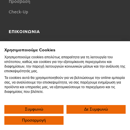
Πρόσβαση
Check-Up
ΕΠΙΚΟΙΝΩΝΙΑ
Επικοινωνήστε μαζί μας
Χρησιμοποιούμε Cookies
Χρησιμοποιούμε cookies απολύτως απαραίτητα για τη λειτουργία του
Δήλωση Προσβασιμότητας
ιστότοπου, καθώς και cookies για την εξατομίκευση περιεχομένου και
διαφημίσεων, την παροχή λειτουργιών κοινωνικών μέσων και την ανάλυση της
Συχνές Ερωτήσεις
επισκεψιμότητάς μας.
Τα cookies αυτά θα χρησιμοποιηθούν για να βελτιώσουμε την online εμπειρία
Blog
σας, να αναλύσουμε την επισκεψιμότητα, να σας παρέχουμε ενημέρωση για
προϊόντα και υπηρεσίες μας, να εξατομικεύσουμε το περιεχόμενο και τις
διαφημίσεις που βλέπετε.
Συμφωνώ
Δε Συμφωνώ
Copyright © 2020.
SocialGeni
All rights reserved.
Προσαρμογή


