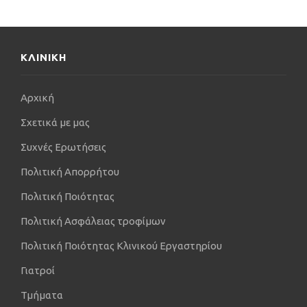
υπότροφος του επιστημονικού περιοδικού Journal
of Experimental Orthopaedics (JEO) της
ΚΛΙΝΙΚΗ
Ευρωπαϊκή Εταιρεία Χειρουργικής Γόνατος,
Αρθροσκόπησης και Aθλητικών Κακώσεων
Αρχική
(ESSKA), καθώς και υπότροφος της Ευρωπαϊκής
Εταιρείας Γόνατος (EKS).
Σχετικά με μας
Έχει πλούσιο επιστημονικό, ερευνητικό και
Συχνές Ερωτήσεις
συγγραφικό έργο με περισσότερες από 65
Πολιτική Απορρήτου
δημοσιεύσεις σε διεθνή περιοδικά με δείκτη
απήχησης, συγγραφή σε κεφάλαια βιβλίων
Πολιτική Ποιότητας
(αγγλόφωνων και ελληνόφωνων) καθώς και
Πολιτική Ασφάλειας τροφίμων
πλήθος παρουσιάσεων και διαλέξεων.
Πολιτική Ποιότητας Κλινικού Εργαστηρίου
Τέλος, ο ελεύθερος χρόνος του είναι αφιερωμένος
στην οικογένειά του και τον αθλητισμό
Γιατροί
(μπάσκετ, τρέξιμο, κολύμπι), ενώ πάντα
Τμήματα
προσπαθεί να βρει χρόνο για την ζωγραφική, την