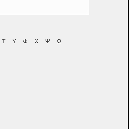
Τ
Υ
Φ
Χ
Ψ
Ω
ου
Αναστασία
ς
Ανανίας
 Μαστού