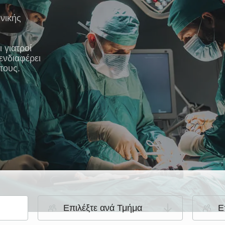
ινικής
 γιατροί
ενδιαφέρει
τους.
Επιλέξτε ανά Τμήμα
Ε