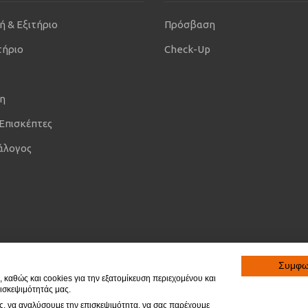
ή & Εξιτήριο
Πρόσβαση
τήριο
Check-Up
η
 Επισκέπτες
άλογος
Συμφ
 καθώς και cookies για την εξατομίκευση περιεχομένου και
ισκεψιμότητάς μας.
ας, να αναλύσουμε την επισκεψιμότητα, να σας παρέχουμε