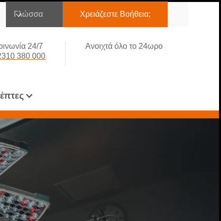
Γλώσσα
Χρειάζεστε Βοήθεια;
οινωνία 24/7
Ανοιχτά όλο το 24ωρο
2310 380 000
κέπτες