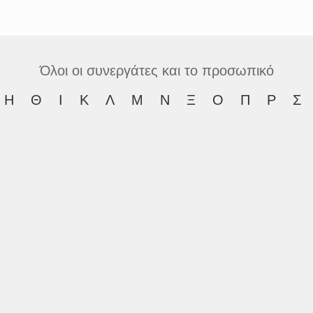
Όλοι οι συνεργάτες και το προσωπικό
Η
Θ
Ι
Κ
Λ
Μ
Ν
Ξ
Ο
Π
Ρ
Σ
ξίου
Σπυρίδων
Αμανατίδ
οπαιδικός
Χειρουργός
πού Χάντας
Αλέξανδρος
Ανανιάδη
ιολόγος
Χειρουργός