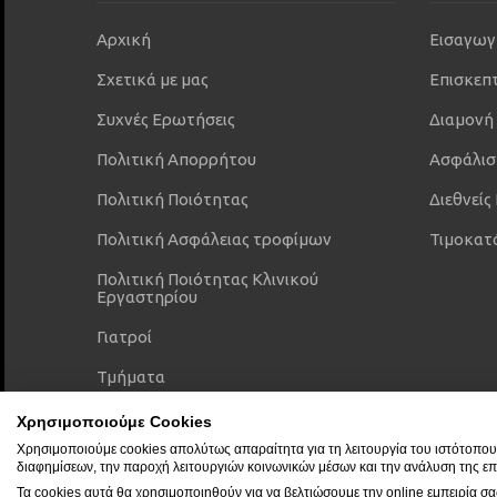
Αρχική
Εισαγωγ
Σχετικά με μας
Επισκεπ
Συχνές Ερωτήσεις
Διαμονή
Πολιτική Απορρήτου
Ασφάλισ
Πολιτική Ποιότητας
Διεθνείς
Πολιτική Ασφάλειας τροφίμων
Τιμοκατ
Πολιτική Ποιότητας Κλινικού
Εργαστηρίου
Γιατροί
Τμήματα
Ευκαιρίες Εργασίας
Χρησιμοποιούμε Cookies
Χρησιμοποιούμε cookies απολύτως απαραίτητα για τη λειτουργία του ιστότοπου,
διαφημίσεων, την παροχή λειτουργιών κοινωνικών μέσων και την ανάλυση της επ
Τα cookies αυτά θα χρησιμοποιηθούν για να βελτιώσουμε την online εμπειρία σ