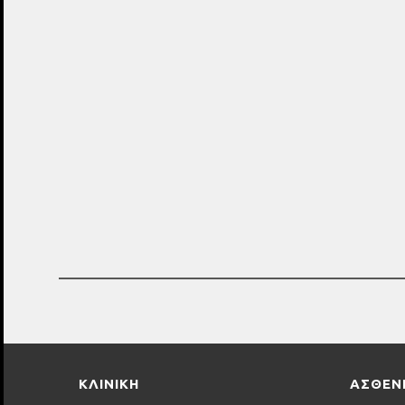
Αρ
Καρδ
ΚΛΙΝΙΚΗ
ΑΣΘΕΝ