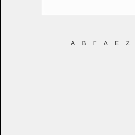
Α
Β
Γ
Δ
Ε
Ζ
Αλε
Ορθ
Αμ
Καρδ