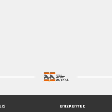
γυρούλης
Αριστείδης
Αρδίτης
Ι
ιοχειρουργός
Αναισθησιολ
Προηγούμενη σελίδα
Επόμενη Σελίδα
ΕΙΣ
ΕΠΙΣΚΕΠΤΕΣ