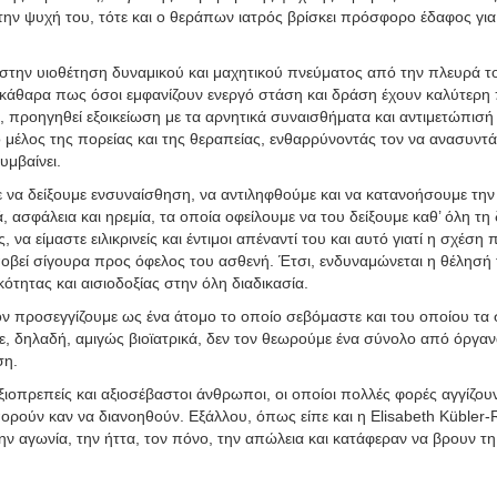
την ψυχή του, τότε και ο θεράπων ιατρός βρίσκει πρόσφορο έδαφος για
 στην υιοθέτηση δυναμικού και μαχητικού πνεύματος από την πλευρά τ
 ξεκάθαρα πως όσοι εμφανίζουν ενεργό στάση και δράση έχουν καλύτερ
, προηγηθεί εξοικείωση με τα αρνητικά συναισθήματα και αντιμετώπισ
μέλος της πορείας και της θεραπείας, ενθαρρύνοντάς τον να ανασυντάξε
υμβαίνει.
να δείξουμε ενσυναίσθηση, να αντιληφθούμε και να κατανοήσουμε την α
, ασφάλεια και ηρεμία, τα οποία οφείλουμε να του δείξουμε καθ’ όλη τ
να είμαστε ειλικρινείς και έντιμοι απέναντί του και αυτό γιατί η σχέση
οβεί σίγουρα προς όφελος του ασθενή. Έτσι, ενδυναμώνεται η θέλησή 
ότητας και αισιοδοξίας στην όλη διαδικασία.
τον προσεγγίζουμε ως ένα άτομο το οποίο σεβόμαστε και του οποίου τα 
ε, δηλαδή, αμιγώς βιοϊατρικά, δεν τον θεωρούμε ένα σύνολο από όργανα
ση.
ξιοπρεπείς και αξιοσέβαστοι άνθρωποι, οι οποίοι πολλές φορές αγγίζου
πορούν καν να διανοηθούν. Εξάλλου, όπως είπε και η Elisabeth Kübler-
 την αγωνία, την ήττα, τον πόνο, την απώλεια και κατάφεραν να βρουν τ