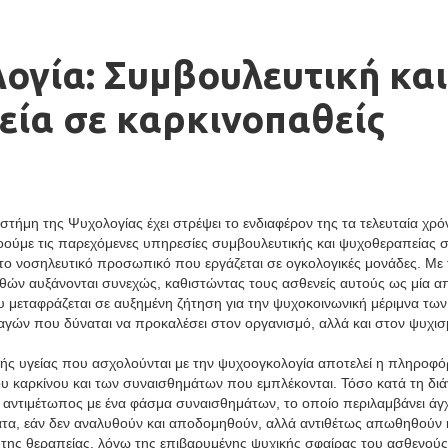
ογία: Συμβουλευτική και
ία σε καρκινοπαθείς
τήμη της Ψυχολογίας έχει στρέψει το ενδιαφέρον της τα τελευταία χρόν
νοούμε τις παρεχόμενες υπηρεσίες συμβουλευτικής και ψυχοθεραπείας 
στο νοσηλευτικό προσωπικό που εργάζεται σε ογκολογικές μονάδες. Με τ
θών αυξάνονται συνεχώς, καθιστώντας τους ασθενείς αυτούς ως μία απ
 μεταφράζεται σε αυξημένη ζήτηση για την ψυχοκοινωνική μέριμνα τ
αγών που δύναται να προκαλέσει στον οργανισμό, αλλά και στον ψυχισ
κής υγείας που ασχολούνται με την ψυχοογκολογία αποτελεί η πληροφό
του καρκίνου και των συναισθημάτων που εμπλέκονται. Τόσο κατά τη δι
ι αντιμέτωπος με ένα φάσμα συναισθημάτων, το οποίο περιλαμβάνει άγχ
α, εάν δεν αναλυθούν και αποδομηθούν, αλλά αντιθέτως απωθηθούν ή 
 της θεραπείας, λόγω της επιβαρυμένης ψυχικής σφαίρας του ασθενούς