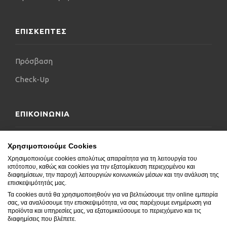
ΕΠΙΣΚΕΠΤΕΣ
Πρόσβαση
Check-Up
ΕΠΙΚΟΙΝΩΝΙΑ
Επικοινωνήστε μαζί μας
Χρησιμοποιούμε Cookies
Χρησιμοποιούμε cookies απολύτως απαραίτητα για τη λειτουργία του
Δήλωση Προσβασιμότητας
ιστότοπου, καθώς και cookies για την εξατομίκευση περιεχομένου και
διαφημίσεων, την παροχή λειτουργιών κοινωνικών μέσων και την ανάλυση της
Συχνές Ερωτήσεις
επισκεψιμότητάς μας.
Τα cookies αυτά θα χρησιμοποιηθούν για να βελτιώσουμε την online εμπειρία
Blog
σας, να αναλύσουμε την επισκεψιμότητα, να σας παρέχουμε ενημέρωση για
προϊόντα και υπηρεσίες μας, να εξατομικεύσουμε το περιεχόμενο και τις
διαφημίσεις που βλέπετε.