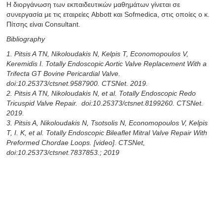
Η διοργάνωση των εκπαιδευτικών μαθημάτων γίνεται σε
συνεργασία με τις εταιρείες Abbott και Sofmedica, στις οποίες ο κ.
Πίτσης είναι Consultant.
Bibliography
1. Pitsis A TN, Nikoloudakis N, Kelpis T, Economopoulos V,
Keremidis I. Totally Endoscopic Aortic Valve Replacement With a
Trifecta GT Bovine Pericardial Valve.
doi:10.25373/ctsnet.9587900. CTSNet. 2019.
2. Pitsis A TN, Nikoloudakis N, et al. Totally Endoscopic Redo
Tricuspid Valve Repair. doi:10.25373/ctsnet.8199260. CTSNet.
2019.
3. Pitsis A, Nikoloudakis N, Tsotsolis N, Economopoulos V, Kelpis
T, I. K, et al. Totally Endoscopic Bileaflet Mitral Valve Repair With
Preformed Chordae Loops. [video]. CTSNet,
doi:10.25373/ctsnet.7837853.; 2019