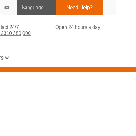
Language
Need Help?
tact 24/7
Open 24 hours a day
 2310 380,000
rs