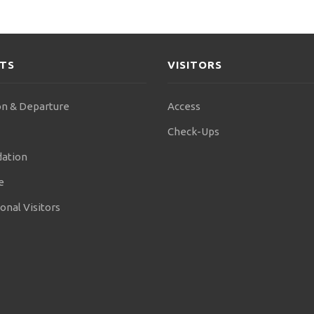
NTS
VISITORS
n & Departure
Access
Check-Ups
ation
e
onal Visitors