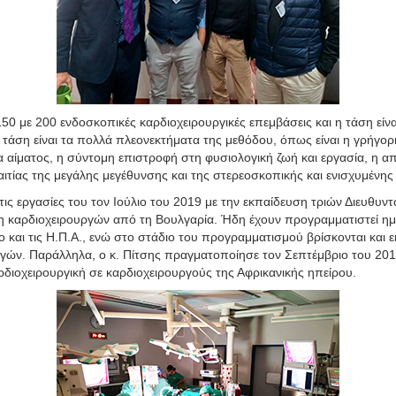
50 με 200 ενδοσκοπικές καρδιοχειρουργικές επεμβάσεις και η τάση είνα
κή τάση είναι τα πολλά πλεονεκτήματα της μεθόδου, όπως είναι η γρήγο
 αίματος, η σύντομη επιστροφή στη φυσιολογική ζωή και εργασία, η α
αιτίας της μεγάλης μεγέθυνσης και της στερεοσκοπικής και ενισχυμένης
τις εργασίες του τον Ιούλιο του 2019 με την εκπαίδευση τριών Διευθυν
η καρδιοχειρουργών από τη Βουλγαρία. Ήδη έχουν προγραμματιστεί ημ
και τις Η.Π.Α., ενώ στο στάδιο του προγραμματισμού βρίσκονται και 
γών. Παράλληλα, ο κ. Πίτσης πραγματοποίησε τον Σεπτέμβριο του 2019 
διοχειρουργική σε καρδιοχειρουργούς της Αφρικανικής ηπείρου.