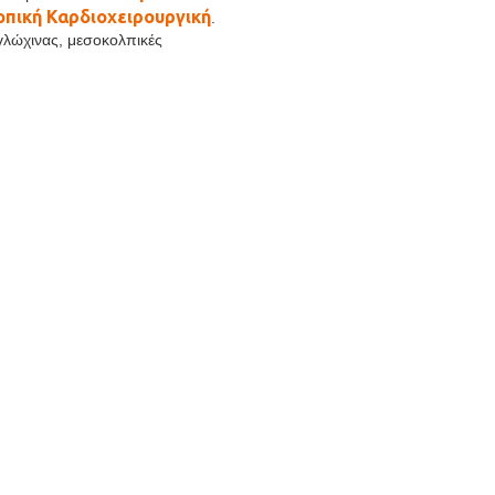
οπική Καρδιοχειρουργική
.
γλώχινας, μεσοκολπικές