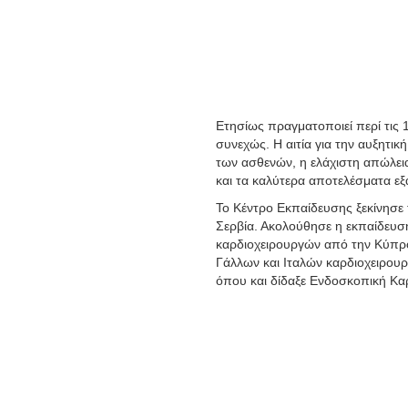
Ετησίως πραγματοποιεί περί τις 1
συνεχώς. Η αιτία για την αυξητι
των ασθενών, η ελάχιστη απώλεια
και τα καλύτερα αποτελέσματα εξ
Το Κέντρο Εκπαίδευσης ξεκίνησε 
Σερβία. Ακολούθησε η εκπαίδευσ
καρδιοχειρουργών από την Κύπρο 
Γάλλων και Ιταλών καρδιοχειρουρ
όπου και δίδαξε Ενδοσκοπική Καρ