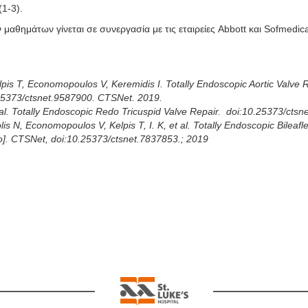
1-3).
αθημάτων γίνεται σε συνεργασία με τις εταιρείες Abbott και Sofmedica, 
elpis T, Economopoulos V, Keremidis I. Totally Endoscopic Aortic Valve
.25373/ctsnet.9587900. CTSNet. 2019.
et al. Totally Endoscopic Redo Tricuspid Valve Repair. doi:10.25373/ct
olis N, Economopoulos V, Kelpis T, I. K, et al. Totally Endoscopic Bileafl
]. CTSNet, doi:10.25373/ctsnet.7837853.; 2019