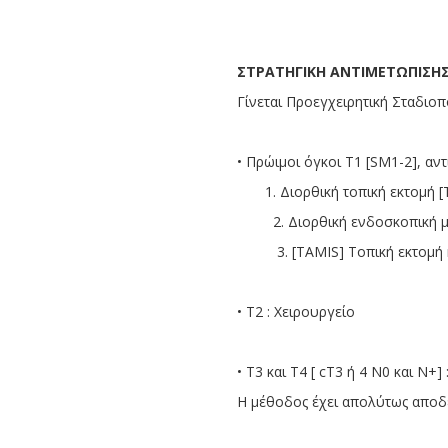
ΣΤΡΑΤΗΓΙΚΗ ΑΝΤΙΜΕΤΩΠΙΣΗ
Γίνεται Προεγχειρητική Σταδιοπ
• Πρώιμοι όγκοι Τ1 [SM1-2], αντ
1. Διορθική τοπική εκτομή [
2. Διορθική ενδοσκοπική μικ
3. [ΤAMIS] Tοπική εκτομή κα
• Τ2 : Χειρουργείο
• Τ3 και Τ4 [ cT3 ή 4 Ν0 και Ν+
Η μέθοδος έχει απολύτως αποδε