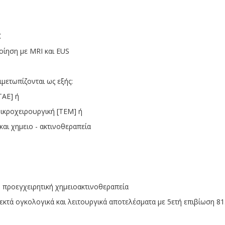
Σ
οίηση με MRI και EUS
ιμετωπίζονται ως εξής:
ΤΑΕ] ή
ροχειρουργική [ΤΕΜ] ή
ι χημειο - ακτινοθεραπεία
] : προεγχειρητική χημειοακτινοθεραπεία
κτά ογκολογικά και λειτουργικά αποτελέσματα με 5ετή επιβίωση 8