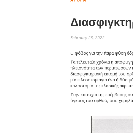
Διασφιγκτη
February 23, 2022
Ο φόβος για την ΄΄πάρα φύση έδρα
Τα τελευταία χρόνια η αποφυγή
πλειονότητα των περιπτώσεων κ
διασφιγκτηριακή εκτομή του ορ
μία ειλεοστομίαγια ένα ή δύο μ
κολοστομία της κλασικής ακρωτη
Στην επιτυχία της επέμβασης σ
όγκους του ορθού, όσο χαμηλά κ