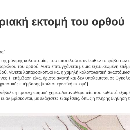
ριακή εκτομή του ορθού
΄΄
 της μόνιμης κολοστομίας που αποτελούσε ανέκαθεν το φόβο των α
αρκίνου του ορθού. Αυτό επιτυγχάνεται με μια εξειδικευμένη επέ
θού, γίνεται λαπαροσκοπικά και η χαμηλή κολοπρωκτική αναστόμω
ήνες. Η επέμβαση είναι άριστα ανεκτή και δεν υπολείπεται σε Ογκο
ριαστικής επέμβασης [κοιλιοπερινεϊκή εκτομή].
υνέβαλε η προεγχειρητική χημειο/ακτινοθεραπεία που καθιστά εξαι
ι αν βρίσκονται, με ελάχιστες εξαιρέσεις, όπως η πλήρης διήθηση 