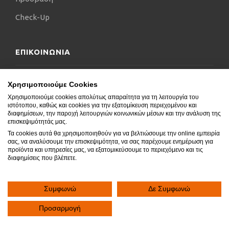
Check-Up
ΕΠΙΚΟΙΝΩΝΙΑ
Επικοινωνήστε μαζί μας
Χρησιμοποιούμε Cookies
Χρησιμοποιούμε cookies απολύτως απαραίτητα για τη λειτουργία του
Δήλωση Προσβασιμότητας
ιστότοπου, καθώς και cookies για την εξατομίκευση περιεχομένου και
διαφημίσεων, την παροχή λειτουργιών κοινωνικών μέσων και την ανάλυση της
Συχνές Ερωτήσεις
επισκεψιμότητάς μας.
Τα cookies αυτά θα χρησιμοποιηθούν για να βελτιώσουμε την online εμπειρία
Blog
σας, να αναλύσουμε την επισκεψιμότητα, να σας παρέχουμε ενημέρωση για
προϊόντα και υπηρεσίες μας, να εξατομικεύσουμε το περιεχόμενο και τις
διαφημίσεις που βλέπετε.
Συμφωνώ
Δε Συμφωνώ
Copyright © 2020.
SocialGeni
All rights reserved.
Προσαρμογή


