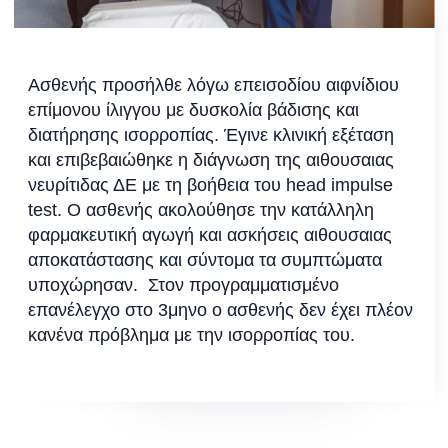
βλάβη στη λειτουργία τους. Το μόνο που πρέπει
να κάνει ο εξεταζόμενος είναι να κρατήσει το
κεφάλι του σηκωμένο για 30-40 sec ή να
κοιτάξει σε ένα συγκεκριμένο σημείο που θα του
Ασθενής προσήλθε λόγω επεισοδίου αιφνίδιου
υποδειχθεί για 1
επίμονου ίλιγγου με δυσκολία βάδισης και
λεπτό ανάλογα με το τεστ που κάνει. Η
διατήρησης ισορροπίας. Έγινε κλινική εξέταση
συνολική διάρκεια δεν ξεπερνά τα 10 λεπτά μαζί
και επιβεβαιώθηκε η διάγνωση της αιθουσαιας
με την
νευρίτιδας ΔΕ με τη βοήθεια του head impulse
προετοιμασία. Η εξέταση είναι εύκολη και
test. Ο ασθενής ακολούθησε την κατάλληλη
απόλυτα ανεκτή από τον ασθενή και το πιο
φαρμακευτική αγωγή και ασκήσεις αιθουσαιας
σημαντικό,
αποκατάστασης και σύντομα τα συμπτώματα
δεν προκαλεί καθόλου ζάλη.
υποχώρησαν. Στον προγραμματισμένο
επανέλεγχο στο 3μηνο ο ασθενής δεν έχει πλέον
κανένα πρόβλημα με την ισορροπίας του.