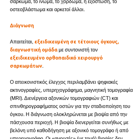
σάρκωμα, το ίνωμα, το χόρδωμα, η εξόστωση, το
οστεοβλάστωμα και αρκετοί άλλοι.
Διάγνωση
εξειδικευμένη σε τέτοιους όγκους,
Απαιτείται,
διαγνωστική ομάδα
με συντονιστή τον
εξειδικευμένο ορθοπαιδικό χειρουργό
σαρκωμάτων
.
Ο απεικονιστικός έλεγχος περιλαμβάνει ψηφιακές
ακτινογραφίες, υπερηχογράφημα, μαγνητική τομογραφία
(MRI). Διενέργεια αξονικών τομογραφιών (CT) και
σπινθηρογραφήματος οστών για την σταδιοποίηση του
όγκου. Η διάγνωση ολοκληρώνεται με βιοψία από την
πάσχουσα περιοχή. Η βιοψία διενεργείται συνήθως με
βελόνη υπό καθοδήγηση με αξονικό τομογράφο ή από
υπερηχογράφο. Οι «ανοιχτές» (με τομή) βιοψίες δεν