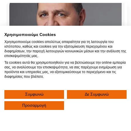
Χρησιμοποιούμε Cookies
Χρησιμοποιούμε cookies απολύτως απαραίτητα για τη λειτουργία του
ιστότοπου, καθώς και cookies για την εξατομίκευση περιεχομένου και
διαφημίσεων, την παροχή λειτουργιών κοινωνικών μέσων και την ανάλυση της
επισκεψιμότητάς μας.
Τα cookies αυτά θα χρησιμοποιηθούν για να βελτιώσουμε την online εμπειρία
σας, να αναλύσουμε την επισκεψιμότητα, να σας παρέχουμε ενημέρωση για
προϊόντα και υπηρεσίες μας, να εξατομικεύσουμε το περιεχόμενο και τις
διαφημίσεις που βλέπετε.
Συμφωνώ
Δε Συμφωνώ
‘’Κάθε Ασθενής ο οποίος ανακαλύπτει έναν τέτοιο
όγκο είναι πολύ σημαντικό να ψάξει ένα
Προσαρμογή
εξειδικευμένο κέντρο για την αντιμετώπιση αυτών
των παθήσεων.