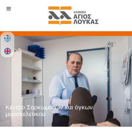
Κέντρο Σαρκωμάτων και όγκων
μυοσκελετικού