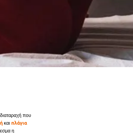
 διαταραχή που
ή
πλάγια
και
λεσμα η