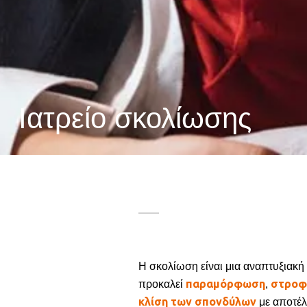
Ιατρείο σκολίωσης
Η σκολίωση είναι μια αναπτυξιακή
παραμόρφωση
στροφ
προκαλεί
,
κλίση των σπονδύλων
με αποτέ