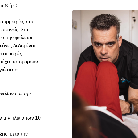
α S ή C.
 ασυμμετρίες που
εμφανείς. Στα
να μην φαίνεται
εύγει, δεδομένου
 οι μικρές
ρούχα που φορούν
γιέστατα.
ανάλογα με την
 την ηλικία των 10
ης, μετά την