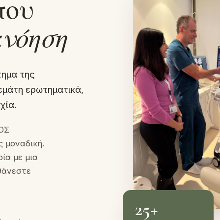
που
νόηση
τημα της
εμάτη ερωτηματικά,
χία.
ΙΟΣ
 μοναδική.
ία με μια
θάνεστε
25+