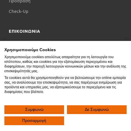
Πρόσβαση
Check-Up
ΕΠΙΚΟΙΝΩΝΙΑ
Επικοινωνήστε μαζί μας
Χρησιμοποιούμε Cookies
Χρησιμοποιούμε cookies απολύτως απαραίτητα για τη λειτουργία του
Δήλωση Προσβασιμότητας
ιστότοπου, καθώς και cookies για την εξατομίκευση περιεχομένου και
διαφημίσεων, την παροχή λειτουργιών κοινωνικών μέσων και την ανάλυση της
Συχνές Ερωτήσεις
επισκεψιμότητάς μας.
Τα cookies αυτά θα χρησιμοποιηθούν για να βελτιώσουμε την online εμπειρία
Blog
σας, να αναλύσουμε την επισκεψιμότητα, να σας παρέχουμε ενημέρωση για
προϊόντα και υπηρεσίες μας, να εξατομικεύσουμε το περιεχόμενο και τις
διαφημίσεις που βλέπετε.
Συμφωνώ
Δε Συμφωνώ
Copyright © 2020.
SocialGeni
All rights reserved.
Προσαρμογή


