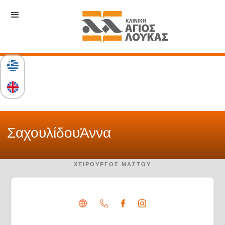
Σαχουλίδου
Άννα
ΧΕΙΡΟΥΡΓΌΣ ΜΑΣΤΟΎ