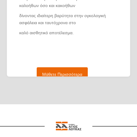
καλοήθων όσο και κακοήθων
δίνοντας ιδιαίτερη βαρύτητα στην ογκολογική
ασφάλεια και ταυτόχρονα στο
καλό αισθητικό αποτέλεσμα.
Είναι Ακαδημαϊκή Υπότροφος της Β΄
Προπαιδευτικής Χειρουργικής κλινικής
του ΑΠΘ με κλινικό, ερευνητικό και εκπαιδευτικό
Μάθετε Περισσότερα
έργο.
Είναι εκπαιδεύτρια της Ελληνικής Χειρουργικής
Εταιρείας.
Είμαι μέλος της Ελληνικής Χειρουργικής Εταιρείας
Μαστού καθώς και της
Ελληνικής Χειρουργικής Εταιρείας.