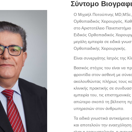
Σύντομο Βιογραφ
Ο Μιχαήλ Ποτούπνης MD,MSc,P
Ορθοπαιδικός Χειρουργός, Κα
στο Αριστοτέλειο Πανεπιστήμιο
Ειδικός Ορθοπαιδικός Χειρουργ
μεγάλη εμπειρία σε ειδικά γνωστ
Ορθοπαιδικής Χειρουργικής.
Είναι συνεργάτης Ιατρός της Κλ
Βασικός στόχος του είναι να πρ
φροντίδα στον ασθενή με σύνεση
ακολουθώντας πλήρως τους κα
κλινικής πρακτικής σε συνδυασμ
εμπειρία του, τις επιστημονικές
απώτερο σκοπό τη βέλτιστη π
υπηρεσιών στον άνθρωπο.
Τα ειδικά γνωστικά αντικείμενα 
και αποτελούν την ενασχόληση 
είναι η τραυματολογία, η αντι