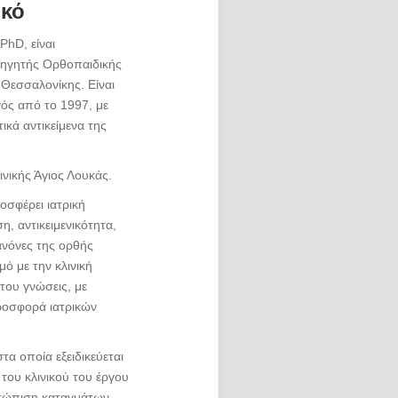
ικό
hD, είναι
θηγητής Ορθοπαιδικής
 Θεσσαλονίκης. Είναι
ός από το 1997, με
ικά αντικείμενα της
ινικής Άγιος Λουκάς.
οσφέρει ιατρική
, αντικειμενικότητα,
νόνες της ορθής
ό με την κλινική
 του γνώσεις, με
ροσφορά ιατρικών
στα οποία εξειδικεύεται
του κλινικού του έργου
μετώπιση καταγμάτων