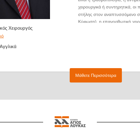
χειρουργικά ή συντηρητικά, οι
στήλης στον αναπτυσσόμενο σ
Κύφωση), η επανορθωτική χειρο
κός Χειρουργός
η αντιμετώπιση των αθλητικών
αρθροσκοπική χειρουργική, η 
κό
θεραπεία της Οστεοπόρωσης &
 Αγγλικά
Νοσημάτων των Οστών. Σε ό,τ
επιστημονικό έργο του Ιατρού, 
κεφάλαια βιβλίων σε Ελληνικές 
βιβλίων σε Ξενόγλωσσες εκδόσει
Μάθετε Περισσότερα
(Reviewer) εργασιών σε 3 διε
επιστημονικά περιοδικά.
Από το 2005 που ξεκίνησε η Π
καριέρα μέχρι σήμερα, έχει συμ
είκοσι έξι (26) ερευνητικά προγ
επιστημονικές εργασίες έχουν 
βραβεία σε αντίστοιχα επιστημο
του Εξωτερικού και Εξι (6) στ
παρουσιάστηκαν.