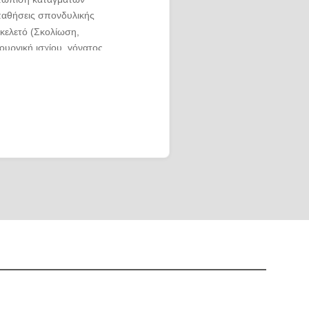
 παθήσεις σπονδυλικής
κελετό
(Σκολίωση,
υργική ισχίου, γόνατος,
 κακώσεων με
διάγνωση, πρόληψη και
 των Μεταβολικών
ι αφορά το συγγραφικό
έχει συγγράψει 13
εκδόσεις, 9 κεφάλαια
ς και είναι Κριτής
θνώς αναγνωρισμένα
ανεπιστημιακή του
μετάσχει συνολικά σε
ράμματα. Δεκατρείς (13)
βραβευτεί με πρώτα
νικά συνέδρια, Επτά (7)
ην Ελλάδα, όπου