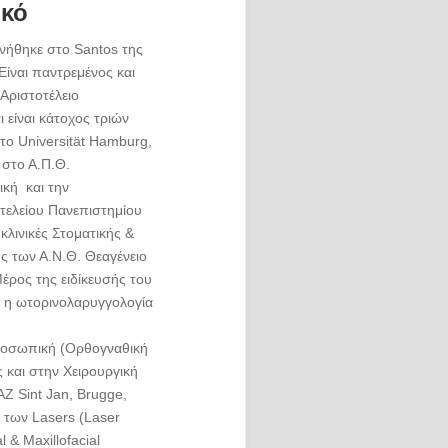
ικό
ννήθηκε στο Santos της
Είναι παντρεμένος και
Αριστοτέλειο
 είναι κάτοχος τριών
το Universität Hamburg,
 στο Α.Π.Θ.
ική και την
τελείου Πανεπιστημίου
κλινικές Στοματικής &
 των Α.Ν.Θ. Θεαγένειο
Μέρος της ειδίκευσής του
, η ωτορινολαρυγγολογία
ροσωπική (Ορθογναθική
 και στην Χειρουργική
AZ Sint Jan, Brugge,
ή των Lasers (Laser
 & Maxillofacial