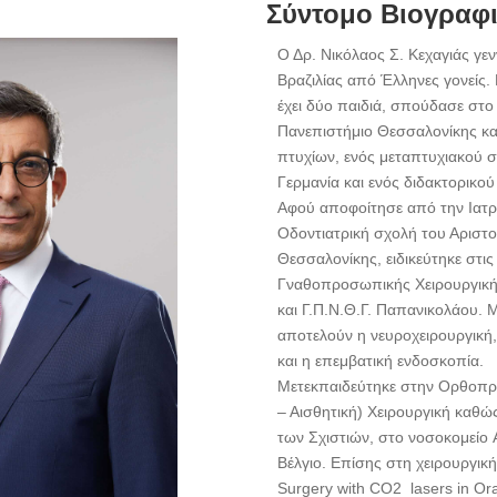
Σύντομο Βιογραφ
Ο Δρ. Νικόλαος Σ. Κεχαγιάς γε
Βραζιλίας από Έλληνες γονείς. 
έχει δύο παιδιά, σπούδασε στο 
Πανεπιστήμιο Θεσσαλονίκης και
πτυχίων, ενός μεταπτυχιακού σ
Γερμανία και ενός διδακτορικού
Αφού αποφοίτησε από την Ιατρ
Οδοντιατρική σχολή του Αριστο
Θεσσαλονίκης, ειδικεύτηκε στις 
Γναθοπροσωπικής Χειρουργικής
και Γ.Π.Ν.Θ.Γ. Παπανικολάου. 
αποτελούν η νευροχειρουργική
και η επεμβατική ενδοσκοπία.
Μετεκπαιδεύτηκε στην Ορθοπ
– Αισθητική) Χειρουργική καθώς
των Σχιστιών, στο νοσοκομείο 
Βέλγιο. Επίσης στη χειρουργικ
Surgery with CO2 lasers in Oral