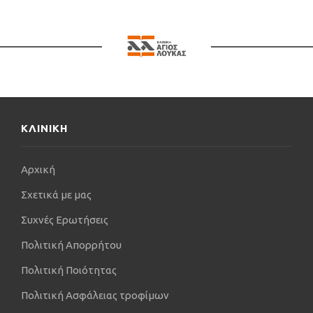
στην Α’ Πανεπιστημιακή Ορθοπαιδική Κλινική του
Α.Π.Θ, Γ.Π.Ν. «Γ. Παπανικολάου», με ειδικό κλινικό
και ερευνητικό ενδιαφέρον στις αθλητικές
κακώσεις, την αρθροσκοπική χειρουργική ώμου και
γόνατος, το μυοσκελετικό τραύμα και τις
αρθροπλαστικές ελάχιστης επεμβατικότητας (MIS).
Από τον Σεπτέμβριο του 2011 μέχρι σήμερα,
διατηρεί ιδιωτικό ιατρείο και συνεργάζεται ως
ΚΛΙΝΙΚΗ
Ορθοπαιδικός Χειρουργός με την Κλινική «ΑΓΙΟΣ
ΛΟΥΚΑΣ», με ιδιαίτερη εξειδίκευση στις αθλητικές
Αρχική
κακώσεις, την αρθροσκοπική χειρουργική ώμου,
γόνατος και ποδοκνημικής, το μυοσκελετικό
Σχετικά με μας
τραύμα και τις αρθροπλαστικές ελάχιστης
Συχνές Ερωτήσεις
επεμβατικότητας (MIS) γόνατος και ισχίου.
Πολιτική Απορρήτου
Πολιτική Ποιότητας
Πολιτική Ασφάλειας τροφίμων