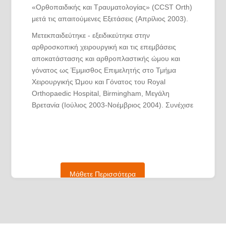
«Ορθοπαιδικής και Τραυματολογίας» (CCST Orth)
μετά τις απαιτούμενες Εξετάσεις (Απρίλιος 2003).
Μετεκπαιδεύτηκε - εξειδικεύτηκε στην
αρθροσκοπική χειρουργική και τις επεμβάσεις
αποκατάστασης και αρθροπλαστικής ώμου και
γόνατος ως Έμμισθος Επιμελητής στο Τμήμα
Χειρουργικής Ώμου και Γόνατος του Royal
Orthopaedic Hospital, Birmingham, Μεγάλη
Βρετανία (Ιούλιος 2003-Νοέμβριος 2004). Συνέχισε
την εξειδίκευσή του ως επιστημονικός συνεργάτης
στο Τμήμα Αθλητικών Κακώσεων της Α’
Πανεπιστημιακής Ορθοπαιδικής Κλινικής του
Α.Π.Θ, Γ.Π.Ν. «Γ. Παπανικολάου» (Δεκέμβριος
2004-Μάρτιος 2007).
Μάθετε Περισσότερα
Αναγορεύτηκε Διδάκτορας από την Ιατρική Σχολή
του Α.Π.Θ με «Άριστα» τον Ιούνιο του 2005.
Από τον Μάρτιο του 2007 μέχρι τον Σεπτέμβριο
του 2011, εργάστηκε ως Επιμελητής Ορθοπαιδικής