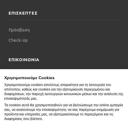
ΕΠΙΣΚΕΠΤΕΣ
Πρόσβαση
Check-Up
ΕΠΙΚΟΙΝΩΝΙΑ
Επικοινωνήστε μαζί μας
Χρησιμοποιούμε Cookies
Χρησιμοποιούμε cookies απολύτως απαραίτητα για τη λειτουργία του
Δήλωση Προσβασιμότητας
ιστότοπου, καθώς και cookies για την εξατομίκευση περιεχομένου και
διαφημίσεων, την παροχή λειτουργιών κοινωνικών μέσων και την ανάλυση της
Συχνές Ερωτήσεις
επισκεψιμότητάς μας.
Τα cookies αυτά θα χρησιμοποιηθούν για να βελτιώσουμε την online εμπειρία
Blog
σας, να αναλύσουμε την επισκεψιμότητα, να σας παρέχουμε ενημέρωση για
προϊόντα και υπηρεσίες μας, να εξατομικεύσουμε το περιεχόμενο και τις
διαφημίσεις που βλέπετε.