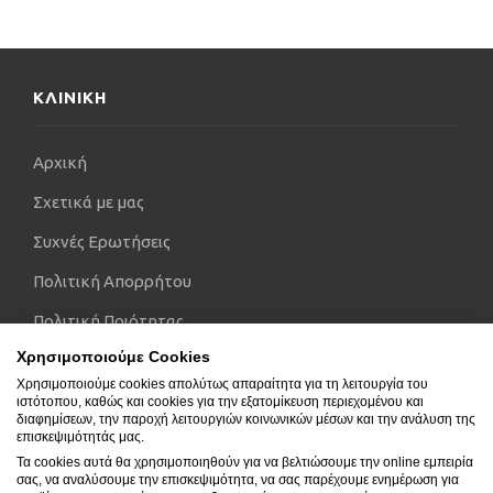
ΚΛΙΝΙΚΗ
Αρχική
Σχετικά με μας
Συχνές Ερωτήσεις
Πολιτική Απορρήτου
Πολιτική Ποιότητας
Χρησιμοποιούμε Cookies
Πολιτική Ασφάλειας τροφίμων
Χρησιμοποιούμε cookies απολύτως απαραίτητα για τη λειτουργία του
Πολιτική Ποιότητας Κλινικού Εργαστηρίου
ιστότοπου, καθώς και cookies για την εξατομίκευση περιεχομένου και
διαφημίσεων, την παροχή λειτουργιών κοινωνικών μέσων και την ανάλυση της
επισκεψιμότητάς μας.
Γιατροί
Τα cookies αυτά θα χρησιμοποιηθούν για να βελτιώσουμε την online εμπειρία
Τμήματα
σας, να αναλύσουμε την επισκεψιμότητα, να σας παρέχουμε ενημέρωση για