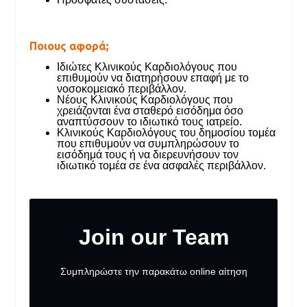
Ποιους αφορά;
Ιδιώτες Κλινικούς Καρδιολόγους που
επιθυμούν να διατηρήσουν επαφή με το
νοσοκομειακό περιβάλλον.
Νέους Κλινικούς Καρδιολόγους που
χρειάζονται ένα σταθερό εισόδημα όσο
αναπτύσσουν το ιδιωτικό τους ιατρείο.
Κλινικούς Καρδιολόγους του δημοσίου τομέα
που επιθυμούν να συμπληρώσουν το
εισόδημά τους ή να διερευνήσουν τον
ιδιωτικό τομέα σε ένα ασφαλές περιβάλλον.
Join our Team
Unlock access to a
better webflow
Συμπληρώστε την παρακάτω online αίτηση
experience.