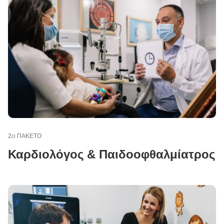
2
ΠΑΚΕΤΟ
Ο
Καρδιολόγος & Παιδοοφθαλμίατρος