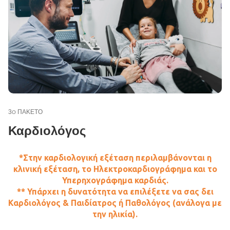
3
ΠΑΚΕΤΟ
Ο
Καρδιολόγος
*Στην καρδιολογική εξέταση περιλαμβάνονται η
κλινική εξέταση, το Ηλεκτροκαρδιογράφημα και το
Υπερηχογράφημα καρδιάς.
** Υπάρχει η δυνατότητα να επιλέξετε να σας δει
Καρδιολόγος & Παιδίατρος ή Παθολόγος (ανάλογα με
την ηλικία).