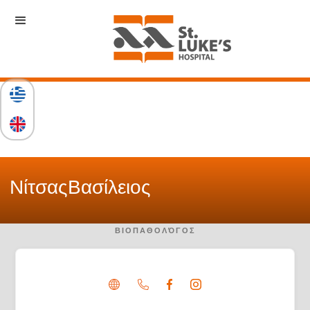
Νίτσας
Βασίλειος
ΒΙΟΠΑΘΟΛΌΓΟΣ