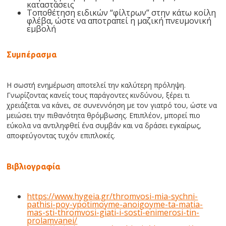
καταστάσεις
Τοποθέτηση ειδικών “φίλτρων” στην κάτω κοίλη
φλέβα, ώστε να αποτραπεί η μαζική πνευμονική
εμβολή
Συμπέρασμα
Η σωστή ενημέρωση αποτελεί την καλύτερη πρόληψη.
Γνωρίζοντας κανείς τους παράγοντες κινδύνου, ξέρει τι
χρειάζεται να κάνει, σε συνεννόηση με τον γιατρό του, ώστε να
μειώσει την πιθανότητα θρόμβωσης. Επιπλέον, μπορεί πιο
εύκολα να αντιληφθεί ένα συμβάν και να δράσει εγκαίρως,
αποφεύγοντας τυχόν επιπλοκές.
Βιβλιογραφία
https://www.hygeia.gr/thromvosi-mia-sychni-
pathisi-poy-ypotimoyme-anoigoyme-ta-matia-
mas-sti-thromvosi-giati-i-sosti-enimerosi-tin-
prolamvanei/