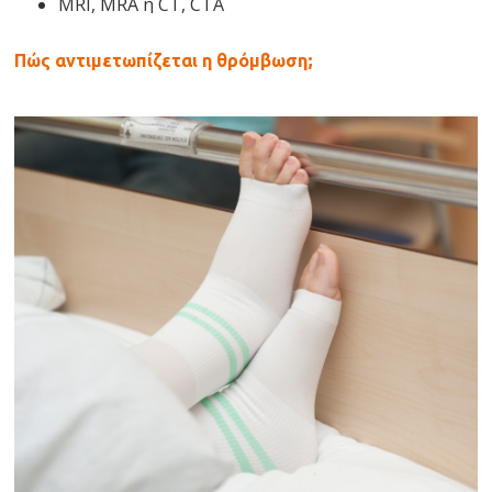
MRI, MRA ή CT, CTA
Πώς αντιμετωπίζεται η θρόμβωση;