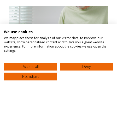
Modern surgical options for diseases of
the esophagus
Clinic “AGIOS LOUKAS”
We use cookies
We may place these for analysis of our visitor data, to improve our
website, show personalised content and to give you a great website
experience. For more information about the cookies we use open the
settings.
Accept all
Deny
No, adjust
Stomach pain and stress: How much does
it affect us and how to deal with it?
Κλινική "ΑΓΙΟΣ ΛΟΥΚΑΣ"