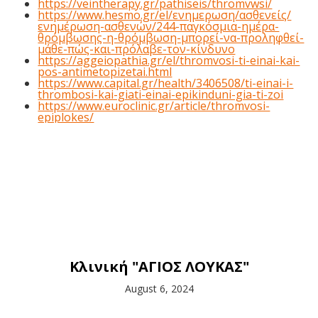
https://veintherapy.gr/pathiseis/thromvwsi/
https://www.hesmo.gr/el/ενημερωση/ασθενείς/
ενημέρωση-ασθενών/244-παγκόσμια-ημέρα-
θρόμβωσης-η-θρόμβωση-μπορεί-να-προληφθεί-
μάθε-πώς-και-πρόλαβε-τον-κίνδυνο
https://aggeiopathia.gr/el/thromvosi-ti-einai-kai-
pos-antimetopizetai.html
https://www.capital.gr/health/3406508/ti-einai-i-
thrombosi-kai-giati-einai-epikinduni-gia-ti-zoi
https://www.euroclinic.gr/article/thromvosi-
epiplokes/
Κλινική "ΑΓΙΟΣ ΛΟΥΚΑΣ"
August 6, 2024