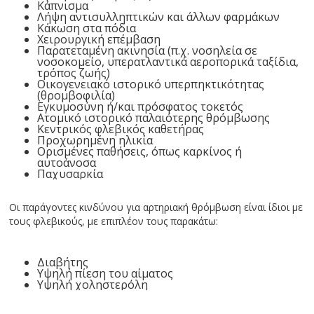
Κάπνισμα
Λήψη αντισυλληπτικών και άλλων φαρμάκων
Κάκωση στα πόδια
Χειρουργική επέμβαση
Παρατεταμένη ακινησία (π.χ. νοσηλεία σε
νοσοκομείο, υπερατλαντικά αεροπορικά ταξίδια,
τρόπος ζωής)
Οικογενειακό ιστορικό υπερπηκτικότητας
(θρομβοφιλία)
Εγκυμοσύνη ή/και πρόσφατος τοκετός
Ατομικό ιστορικό παλαιότερης θρόμβωσης
Κεντρικός φλεβικός καθετήρας
Προχωρημένη ηλικία
Ορισμένες παθήσεις, όπως καρκίνος ή
αυτοάνοσα
Παχυσαρκία
Οι παράγοντες κινδύνου για αρτηριακή θρόμβωση είναι ίδιοι με
τους φλεβικούς, με επιπλέον τους παρακάτω:
Διαβήτης
Υψηλή πίεση του αίματος
Υψηλή χοληστερόλη