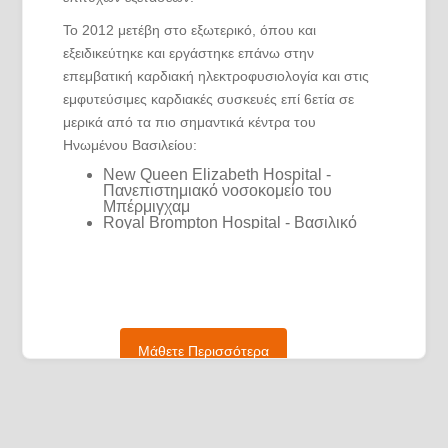
Το 2012 μετέβη στο εξωτερικό, όπου και
εξειδικεύτηκε και εργάστηκε επάνω στην
επεμβατική καρδιακή ηλεκτροφυσιολογία και στις
εμφυτεύσιμες καρδιακές συσκευές επί 6ετία σε
μερικά από τα πιο σημαντικά κέντρα του
Ηνωμένου Βασιλείου:
New Queen Elizabeth Hospital -
Πανεπιστημιακό νοσοκομείο του
Μπέρμιγχαμ
Royal Brompton Hospital - Βασιλικό
νοσοκομείο Μπρόμπτον του Λονδίνου
The Heart Hospital UCLH -
Πανεπιστημιακό νοσοκομείο του
Κολλεγίου του Λονδίνου
Royal Bournemouth Hospital - Βασιλικό
νοσοκομείο του Μπόρνμουθ
Dorset County Hospital - Περιφερειακό
νοσοκομείο του Ντόρτσεστερ
Μάθετε Περισσότερα
Έχει πιστοποιηθεί από την Ευρωπαϊκή Εταιρεία
Αρρυθμιών (EHRA) στην επεμβατική
ηλεκτροφυσιολογία (ECES) και τις εμφυτεύσιμες
καρδιακές συσκευές (ECDS) κατόπιν εξετάσεων