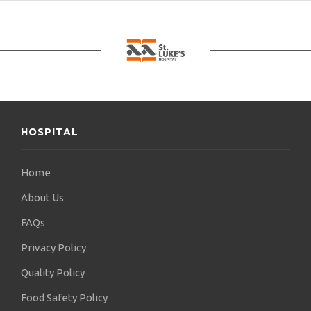
(Ευρωπαϊκή πιστοποίηση επαγγελματικής
αριστείας στον τομέα της επεμβατικής καρδιακής
ηλεκτροφυσιολογίας, της καρδιακής
βηματοδότησης και των εμφυτεύσιμων
καρδιομετατροπέων - απινιδωτών).
Η επεμβατική πλευρά της εργασίας του
περιλαμβάνει καταλύσεις αρρυθμιών (ablations),
για όλα τα είδη αρρυθμιών, χρησιμοποιώντας είτε
HOSPITAL
ραδιοσυχνότητες είτε κρυοθεραπεία, (κολπική
μαρμαρυγή, υπερκοιλιακές αρρυθμίες, κοιλιακές
Home
αρρυθμίες), ηλεκτροφυσιολογικές μελέτες και
εμφυτεύσεις καρδιακών συσκευών (βηματοδότες,
About Us
απινιδωτές, αμφικοιλιακές συσκευές, εμφυτεύσιμα
FAQs
holter).
Privacy Policy
Διατηρεί ιδιωτικό ιατρείο στο κέντρο της Λάρισας
και πραγματοποιεί τις επεμβάσεις του στην Κλινική
Quality Policy
«ΑΓΙΟΣ ΛΟΥΚΑΣ».
Food Safety Policy