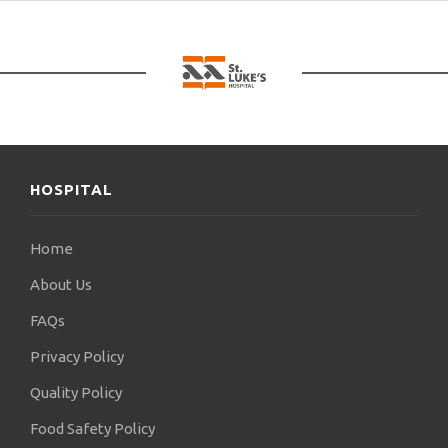
ιατρικής 3ου, 4ου και 6ου έτους.
Στη συνέχεια, στις 4-6-2003 προσλήφθηκα
στο Νοσοκομείο Γεννηματάς Θεσσαλονίκης ως
έμμισθος ειδικευόμενος ιατρός στη Β’ Ορθοπαιδική
κλινική του Α.Π.Θ για το κύριο μέρος της
ειδικότητάς μου. Ο χρόνος άσκησής μου για την
απόκτηση τίτλου ειδικότητας Ορθοπαιδικής έληξε
την 08/09/2008 και συνέχισα να υπηρετώ μέχρι τις
HOSPITAL
30/09/2008 στην ανωτέρω Ορθοπαιδική κλινική με
παράταση, σύμφωνα με τις διατάξεις του
Ν.3580/2007.
Home
Κρίθηκα άξιος του διδακτορικού διπλώματος
About Us
με βαθμό άριστα στις 7/5/2007 και αναγορεύτηκα
FAQs
διδάκτορας της Ιατρικής Σχολής του Αριστοτελείου
Πανεπιστημίου Θεσσαλονίκης στις 22/6/2007. Το
Privacy Policy
θέμα της διδακτορικής μου διατριβής είναι: «Η
Quality Policy
επίδραση του οπισθοπεριτοναϊκού αιματώματος
στην αιμοδυναμική των ενδοκοιλιακών
Food Safety Policy
σπλάγχνων».