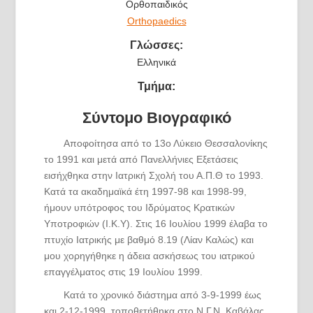
Ορθοπαιδικός
Orthopaedics
Γλώσσες:
Ελληνικά
Τμήμα:
Σύντομο Βιογραφικό
Αποφοίτησα από το 13ο Λύκειο Θεσσαλονίκης
το 1991 και μετά από Πανελλήνιες Εξετάσεις
εισήχθηκα στην Ιατρική Σχολή του Α.Π.Θ το 1993.
Κατά τα ακαδημαϊκά έτη 1997-98 και 1998-99,
ήμουν υπότροφος του Ιδρύματος Κρατικών
Υποτροφιών (Ι.Κ.Υ). Στις 16 Ιουλίου 1999 έλαβα το
πτυχίο Ιατρικής με βαθμό 8.19 (Λίαν Καλώς) και
μου χορηγήθηκε η άδεια ασκήσεως του ιατρικού
επαγγέλματος στις 19 Ιουλίου 1999.
Κατά το χρονικό διάστημα από 3-9-1999 έως
και 2-12-1999, τοποθετήθηκα στο Ν.Γ.Ν. Καβάλας