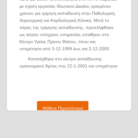
με σχέση εργασίας Ιδιωτικού Δικαίου ορισμένου
χρόνου για τρίμηνη εκπαίδευση στην Παθολογική,
Χειρουργική και Καρδιολογική Κλινική. Μετά το
πέρας της τρίμηνης εκπαίδευσης, προσλήφθηκα
ως ιατρός υπόχρεος υπηρεσίας υπαίθρου στο
Κέντρο Υγείας Πρίνου Θάσου, όπου και
υπηρέτησα από 3-12-1999 έως και 2-12-2000.
Κατατάχθηκα στο κέντρο εκπαίδευσης
υγειονομικού Άρτας στις 22-1-2001 και υπηρέτησα
τη στρατιωτική μου θητεία έως τις 22-1-2002,
οπότε και απολύθηκα ως οπλίτης υγειονομικού με
ειδικότητα ιατρός άνευ ειδικότητας.
Ακολούθως, υπηρέτησα στην Α’
Προπαιδευτική Χειρουργική Κλινική του Α.Π.Θ από
Μάθετε Περισσότερα
17-4-2002 μέχρι 16-1-2003 ως έμμισθος
ειδικευόμενος βοηθός και συμμετείχα ενεργά σε
κάθε επιστημονική δραστηριότητα της κλινικής,
καθώς και στην κλινική άσκηση των φοιτητών