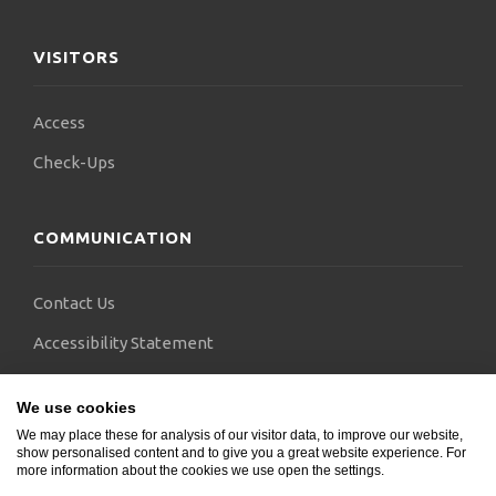
στη χειρουργική και τραυματολογία του άνω άκρου
(Upper Limb Trauma and Orthopaedic Surgery
VISITORS
Fellowship) στο Royal Liverpool και Broadgreen
University Hospitals, NHS Trust, συμμετέχοντας σε
146 χειρουργικές επεμβάσεις.
Access
Check-Ups
COMMUNICATION
Contact Us
Accessibility Statement
FAQs
We use cookies
Blogs
We may place these for analysis of our visitor data, to improve our website,
show personalised content and to give you a great website experience. For
more information about the cookies we use open the settings.