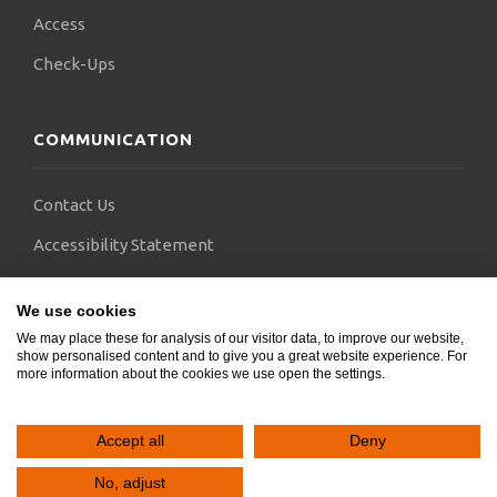
Access
Check-Ups
COMMUNICATION
Contact Us
Accessibility Statement
FAQs
We use cookies
Blogs
We may place these for analysis of our visitor data, to improve our website,
show personalised content and to give you a great website experience. For
more information about the cookies we use open the settings.
Accept all
Deny
Copyright © 2024.
SocialGeni
&
Webels
. All rights reserved.
No, adjust