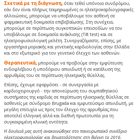
Σχετικά με τη διάγνωση,
όταν τεθεί υπόνοια συνδρόμου,
εάν δεν είναι πλήρως τεκμηριωμένες οι ηλεκτροκαρδιογραφικές
αλλοιώσεις, μπορούμε να υποβάλουμε τον ασθενή σε
φαρμακευτική δοκιμασία επιβεβαίωσης. Στη συνέχεια,
μπορούμε σε περίπτωση συγκοπτικών επεισοδίων να τον
υποβάλουμε σε δοκιμασία ανάκλισης (Tilt test) και σε
ηλεκτροφυσιολογική μελέτη. Συνεργαζόμαστε, επίσης, με
εργαστήρια μοριακής και γενετικής καρδιολογίας στην Ελλάδα
και στο εξωτερικό για τον γενετικό έλεγχο των ασθενών.
Θεραπευτικά,
μπορούμε να
προβούμε στην εμφύτευση
ενδοφλέβιου ή υποδόριου απινιδωτή ή σε κατάλυση της
αρρυθμίας του σε περίπτωση ηλεκτρικής θύελλας.
Επίσης, έχουμε εφαρμόσει - σε συνεργασία με
καρδιοχειρουργό - την απονεύρωση του συμπαθητικού
συστήματος της καρδιάς σε περίπτωση ηλεκτρικής θύελλας σε
ασθενείς με σύνδρομο Brugada και εμφυτεύσιμο απινιδωτή, με
μεγάλη επιτυχία ως προς τον έλεγχο της αρρυθμίας,που
αποτελεί ελληνική αλλά και διεθνή πρωτοτυπία για τη
συγκεκριμένη κλινική οντότητα.
Η δουλειά μας αυτή ανακοινώθηκε στο πανευρωπαϊκό συνέδριο
ηλεκτροφυσιολογίας και βηματοδότησης στη Βιέννη το 2016.