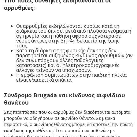
Υπό ποιες συνθήκες εκδηλώνονται οι
αρρυθμίες;
Οι αρρυθμίες εκδηλώνονται κυρίως κατά τη
διάρκεια του ύπνου, μετά από πλούσια γεύματα ή
σε ηρεμία και η πάθηση αφορά συχνότερα σε
νέους άντρες στην 3η -4η δεκαετία της ζωής
τους.
Κατά τη διάρκεια της φυσικής άσκησης δεν
παρατηρείται αυξημένος κίνδυνος αρρυθμιών (αν
δεν συνυπάρχουν άλλες παθολογικές
καταστάσεις) και οι ηλεκτροκαρδιογραφικές
αλλαγές τείνουν να υποχωρούν.
Η εμφάνιση συμπτωμάτων στην παιδική ηλικία
είναι εξαιρετικά σπάνια.
Σύνδρομο Brugada και κίνδυνος αιφνίδιου
θανάτου
Στις περιπτώσεις που οι αρρυθμίες δεν διακόπτονται αυτόματα,
μπορούν να οδηγήσουν σε αιφνίδιο θάνατο. Σε μερικά
περιστατικά, ο αιφνίδιος θάνατος μπορεί να αποτελεί την πρώτη
εκδήλωση της ασθένειας. Το ποσοστό των ασθενών με
σύνδρομο Brugada στους οποίους εκδηλώνεται καρδιακή