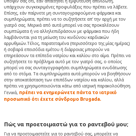
υπόψιν σας ότι, εάν απαιτηθεί η εμφύτευση απινιδωτή,
υπάρχουν συγκεκριμένες προφυλάξεις που πρέπει να λάβετε.
Επίσης, εάν παίρνετε μη συνταγογραφούμενα φάρμακα και
συμπληρώματα, πρέπει να το συζητήσετε απ’ την αρχή με τον
γιατρό σας. Μερικά από αυτά μπορεί να σας προκαλέσουν
συμπτώματα ή να αλληλεπιδράσουν με φάρμακα που ήδη
λαμβάνονται για τη μείωση του κινδύνου καρδιακών
αρρυθμιών.Τέλος, παρατεταμένα (περισσότερο της μίας ημέρας)
ή σοβαρά επεισόδια εμέτου ή διάρροιας μπορούν να
επηρεάσουν τα επίπεδα νατρίου και καλίου στο αίμα. Πρέπει να
συζητήσετε το πρόβλημα αυτό με τον γιατρό σας, ο οποίος
μπορεί να σας συνταγογραφήσει συμπληρώματα ενυδάτωσης
από το στόμα. Τα συμπληρώματα αυτά μπορούν να βοηθήσουν
στην αποκατάσταση των επιπέδων νατρίου και καλίου, αλλά
πρέπει να χρησιμοποιούνται κάτω από ιατρική παρακολούθηση.
Γενικά,
πρέπει να ενημερώνετε πάντα το ιατρικό
προσωπικό ότι έχετε σύνδρομο Brugada.
Πώς να προετοιμαστώ για το ραντεβού μου;
Για να προετοιμαστείτε για το ραντεβού σας, μπορείτε να