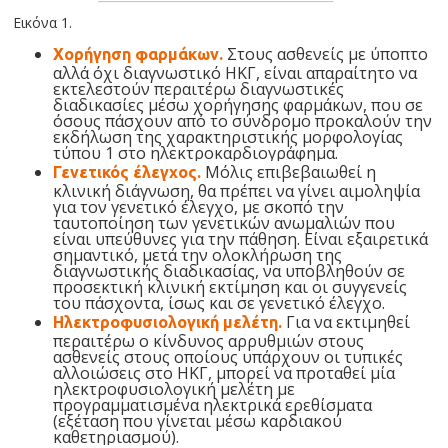
Εικόνα 1.
Στους ασθενείς με ύποπτο
Χορήγηση φαρμάκων.
αλλά όχι διαγνωστικό ΗΚΓ, είναι απαραίτητο να
εκτελεστούν περαιτέρω διαγνωστικές
διαδικασίες μέσω χορήγησης φαρμάκων, που σε
όσους πάσχουν από το σύνδρομο προκαλούν την
εκδήλωση της χαρακτηριστικής μορφολογίας
τύπου 1 στο ηλεκτροκαρδιογράφημα.
Μόλις επιβεβαιωθεί η
Γενετικός έλεγχος.
κλινική διάγνωση, θα πρέπει να γίνει αιμοληψία
για τον γενετικό έλεγχο, με σκοπό την
ταυτοποίηση των γενετικών ανωμαλιών που
είναι υπεύθυνες για την πάθηση. Είναι εξαιρετικά
σημαντικό, μετά την ολοκλήρωση της
διαγνωστικής διαδικασίας, να υποβληθούν σε
προσεκτική κλινική εκτίμηση και οι συγγενείς
του πάσχοντα, ίσως και σε γενετικό έλεγχο.
Για να εκτιμηθεί
Ηλεκτροφυσιολογική μελέτη.
περαιτέρω ο κίνδυνος αρρυθμιών στους
ασθενείς στους οποίους υπάρχουν οι τυπικές
αλλοιώσεις στο ΗΚΓ, μπορεί να προταθεί μία
ηλεκτροφυσιολογική μελέτη με
προγραμματισμένα ηλεκτρικά ερεθίσματα
(εξέταση που γίνεται μέσω καρδιακού
καθετηριασμού).