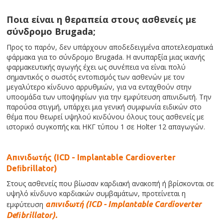
Ποια είναι η θεραπεία στους ασθενείς με
σύνδρομο Brugada;
Προς το παρόν, δεν υπάρχουν αποδεδειγμένα αποτελεσματικά
φάρμακα για το σύνδρομο Brugada. Η ανυπαρξία μιας ικανής
φαρμακευτικής αγωγής έχει ως συνέπεια να είναι πολύ
σημαντικός ο σωστός εντοπισμός των ασθενών με τον
μεγαλύτερο κίνδυνο αρρυθμιών, για να ενταχθούν στην
υποομάδα των υποψηφίων για την εμφύτευση απινιδωτή. Την
παρούσα στιγμή, υπάρχει μια γενική συμφωνία ειδικών στο
θέμα που θεωρεί υψηλού κινδύνου όλους τους ασθενείς με
ιστορικό συγκοπής και ΗΚΓ τύπου 1 σε Holter 12 απαγωγών.
Απινιδωτής (ICD - Implantable Cardioverter
Deﬁbrillator)
Στους ασθενείς που βίωσαν καρδιακή ανακοπή ή βρίσκονται σε
υψηλό κίνδυνο καρδιακών συμβαμάτων, προτείνεται η
εμφύτευση
απινιδωτή (ICD - Implantable Cardioverter
Deﬁbrillator).