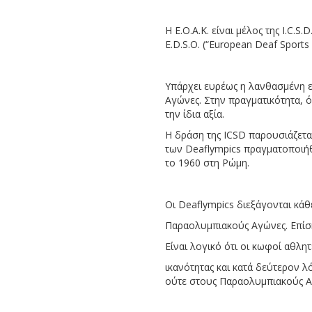
Η Ε.Ο.Α.Κ. είναι μέλος της I.C.S
E.D.S.O. (“European Deaf Spor
Υπάρχει ευρέως η λανθασμένη 
Αγώνες. Στην πραγματικότητα, ό
την ίδια αξία.
Η δράση της ICSD παρουσιάζετα
των Deaflympics πραγματοποιή
το 1960 στη Ρώμη.
Οι Deaflympics διεξάγονται κάθ
Παραολυμπιακούς Αγώνες. Επίση
Είναι λογικό ότι οι κωφοί αθλητ
ικανότητας και κατά δεύτερον 
ούτε στους Παραολυμπιακούς Α