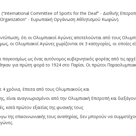
.D. (“International Committee of Sports for the Deaf” - Διεθνής Επιτ
ts Organization” - Ευρωπαϊκή Οργάνωση Αθλητισμού Κωφών).
εντύπωση, ότι οι Ολυμπιακοί Αγώνες αποτελούνται από τους Ολυμπ
μως, οι Ολυμπιακοί Αγώνες χωρίζονται σε 3 κατηγορίες, οι οποίες εί
ι παγκοσμίως ως ένας αυτόνομος κυβερνητικός φορέας από τις αρχέ
θηκαν για πρώτη φορά το 1924 στο Παρίσι. Οι πρώτοι Παραολυμπια
ε 4 χρόνια, έπειτα από τους Ολυμπιακούς και
ς, είναι αναγνωρισμένοι από την Ολυμπιακή Επιτροπή και διεξάγοντ
ές, κατά πρώτον εξαιτίας της φυσικής τους
λόγω της επικοινωνιακής τους αναπηρίας, δεν μπορούν να συμμετέχ
γώνες.