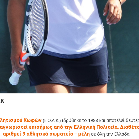
ΑΚ
θλητισμού Κωφών
(Ε.Ο.Α.Κ.) ιδρύθηκε το 1988 και αποτελεί δευ
ναγνωριστεί επισήμως από την Ελληνική Πολιτεία. Διαθέτ
Κ. αριθμεί 9 αθλητικά σωματεία – μέλη
σε όλη την Ελλάδα.