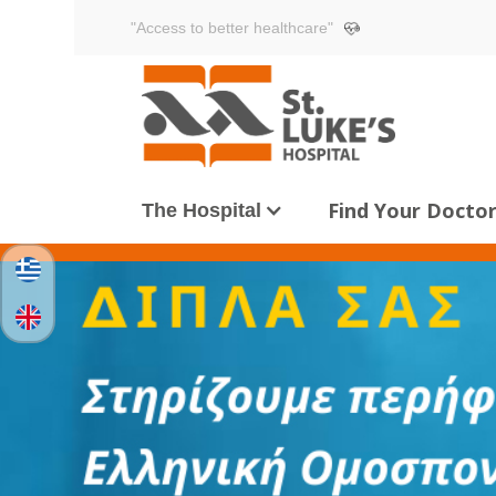
"Access to better healthcare"
Find Your Docto
The Hospital