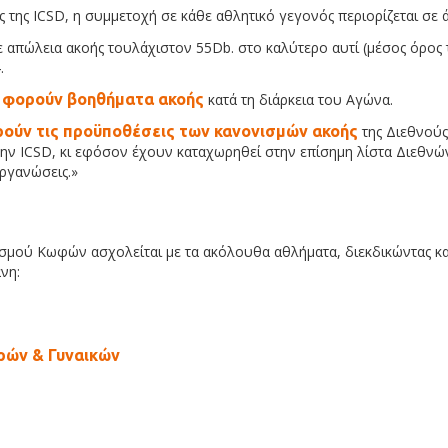
 της ICSD, η συμμετοχή σε κάθε αθλητικό γεγονός περιορίζεται σε 
ε απώλεια ακοής τουλάχιστον 55Db. στο καλύτερο αυτί (μέσος όρος τ
.
 φορούν βοηθήματα ακοής
κατά τη διάρκεια του Αγώνα.
ρούν τις προϋποθέσεις των κανονισμών ακοής
της Διεθνού
την ICSD, κι εφόσον έχουν καταχωρηθεί στην επίσημη λίστα Διεθνώ
οργανώσεις.»
σμού Κωφών ασχολείται με τα ακόλουθα αθλήματα, διεκδικώντας κα
νη:
ρών & Γυναικών