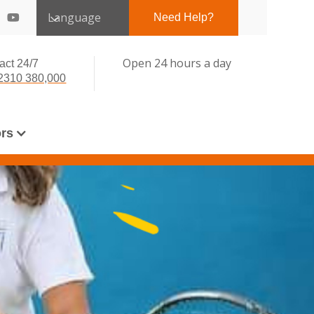
Language
Need Help?
Open 24 hours a day
act 24/7
2310 380,000
ors