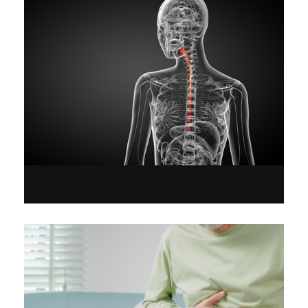
Modern surgical options for diseases of
the esophagus
Clinic “AGIOS LOUKAS”