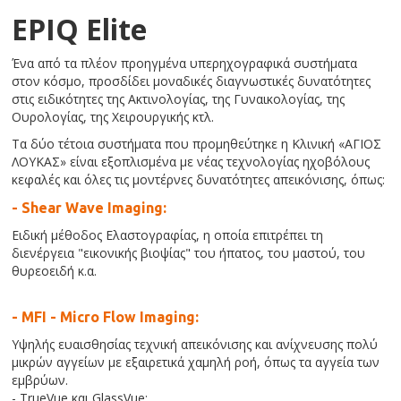
EPIQ Elite
Ένα από τα πλέον προηγμένα υπερηχογραφικά συστήματα
στον κόσμο, προσδίδει μοναδικές διαγνωστικές δυνατότητες
στις ειδικότητες της Ακτινολογίας, της Γυναικολογίας, της
Ουρολογίας, της Χειρουργικής κτλ.
Τα δύο τέτοια συστήματα που προμηθεύτηκε η Κλινική «ΑΓΙΟΣ
ΛΟΥΚΑΣ» είναι εξοπλισμένα με νέας τεχνολογίας ηχοβόλους
κεφαλές και όλες τις μοντέρνες δυνατότητες απεικόνισης, όπως:
- Shear Wave Imaging:
Ειδική μέθοδος Ελαστογραφίας, η οποία επιτρέπει τη
διενέργεια "εικονικής βιοψίας" του ήπατος, του μαστού, του
θυρεοειδή κ.α.
- MFI - Micro Flow Imaging:
Yψηλής ευαισθησίας τεχνική απεικόνισης και ανίχνευσης πολύ
μικρών αγγείων με εξαιρετικά χαμηλή ροή, όπως τα αγγεία των
εμβρύων.
- TrueVue και GlassVue: