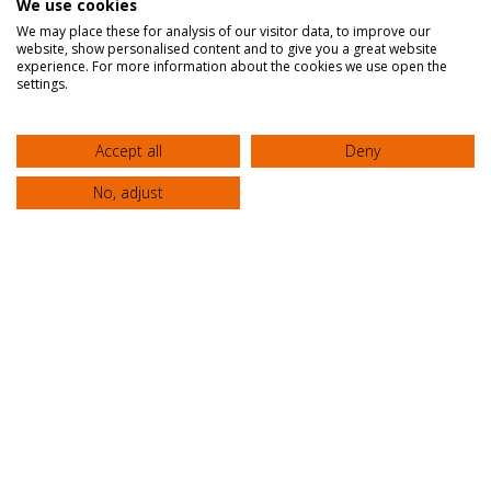
We use cookies
We may place these for analysis of our visitor data, to improve our
📌 March 20, 2023 World Oral Health Day
website, show personalised content and to give you a great website
experience. For more information about the cookies we use open the
Clinic “AGIOS LOUKAS”
settings.
Accept all
Deny
No, adjust
HOSPITAL
Home
About Us
FAQs
Privacy Policy
Quality Policy