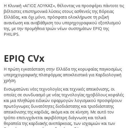
Η Κλινική «ΑΓΙΟΣ ΛΟΥΚΑΣ», θέλοντας να προσφέρει πάντοτε τις
βέλτιστες επιστημονικά λύσεις στους ασθενείς της Βόρειας
Ελλάδας, και όχι μόνο, πρόσφατα ολοκλήρωσε τη ριζική
ανανέωση και αναβάθμιση του υπερηχογραφικού εξοπλισμού
της, με την προμήθεια τριών νέων συστημάτων EPIQ της
PHILIPS.
EPIQ CVx
Η πρώτη εγκατάσταση στην Ελλάδα της κορυφαίας παγκοσμίως
υπερηχογραφικής πλατφόρμας αποκλειστικά για Καρδιολογική
χρήση.
Ενσωματώνει νέες τεχνολογίες και τεχνικές απεικόνισης, οι
οποίες σε συνδυασμό με νέας τεχνολογίας ηχοβόλους κεφαλές
και μια πληθώρα ειδικών εφαρμογών λογισμικού προσφέρουν
πρωτόγνωρες δυνατότητες δισδιάστατης και τρισδιάστατης
απεικόνισης της καρδιάς, ακόμα και σε κίνηση. Με αυτό τον
τρόπο επιτυγχάνεται ακριβέστερη διάγνωση και τελικά
θεραπεία της καρδιακής ανεπάρκειας, των ισχαιμιών και των