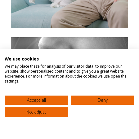
Stomach pain and stress: How much does
it affect us and how to deal with it?
Κλινική "ΑΓΙΟΣ ΛΟΥΚΑΣ"
We use cookies
We may place these for analysis of our visitor data, to improve our
website, show personalised content and to give you a great website
experience. For more information about the cookies we use open the
settings.
Accept all
Deny
No, adjust
📌 March 20, 2023 World Oral Health Day
Clinic “AGIOS LOUKAS”