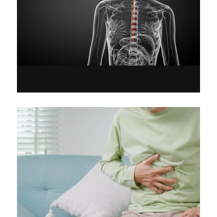
Modern surgical options for diseases of
the esophagus
Clinic “AGIOS LOUKAS”