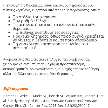
Η επιλογή της θεραπείας, όπως και στους περισσότερους
τύπους καρκίνου, εξαρτάται από πολλούς παράγοντες, όπως:
Το στάδιο του καρκίνου
Τον ρυθμό εξέλιξης
Τα μειονεκτήματα και τα πλεονεκτήματα κάθε
θεραπείας
Τις πιθανές ανεπιθύμητες ενέργειες
Πρακτικά ζητήματα, όπως πόσο συχνά χρειάζεται
να γίνεται η θεραπεία και σε ποιο νοσοκομείο
Τη γενικότερη κατάσταση της υγείας του
ασθενούς κ.ά
Ανάμεσα στις θεραπευτικές επιλογές, περιλαμβάνονται:
χειρουργική αντιμετώπιση με ριζική προστατεκτομή,
ακτινοθεραπεία, ορμονοθεραπεία, συνεχής παρακολούθηση,
αλλά και άλλες νέες εντοπισμένες θεραπείες.
Βιβλιογραφία
Barber L, Gerke T, Markt SC, Peisch SF, Wilson KM, Ahearn T, et
al. Family History of Breast or Prostate Cancer and Prostate
Cancer Risk. Clin Cancer Res. 2018 Dec 1;24(23):5910–7.