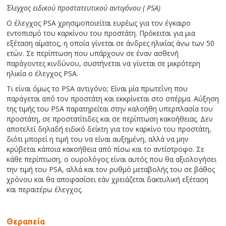
Έλεγχος ειδικού προστατευτικού αντιγόνου ( PSA)
Ο έλεγχος PSA χρησιμοποιείται ευρέως για τον έγκαιρο
εντοπισμό του καρκίνου του προστάτη. Πρόκειται για μια
εξέταση αίματος, η οποία γίνεται σε άνδρες ηλικίας άνω των 50
ετών. Σε περίπτωση που υπάρχουν σε έναν ασθενή
παράγοντες κινδύνου, συστήνεται να γίνεται σε μικρότερη
ηλικία ο έλεγχος PSA.
Τι είναι όμως το PSA αντιγόνο; Είναι μία πρωτεΐνη που
παράγεται από τον προστάτη και εκκρίνεται στο σπέρμα. Αύξηση
της τιμής του PSA παρατηρείται στην καλοήθη υπερπλασία του
προστάτη, σε προστατίτιδες και σε περίπτωση κακοήθειας. Δεν
αποτελεί δηλαδή ειδικό δείκτη για τον καρκίνο του προστάτη,
διότι μπορεί η τιμή του να είναι αυξημένη, αλλά να μην
κρύβεται κάποια κακοήθεια από πίσω και το αντίστροφο. Σε
κάθε περίπτωση, ο ουρολόγος είναι αυτός που θα αξιολογήσει
την τιμή του PSA, αλλά και τον ρυθμό μεταβολής του σε βάθος
χρόνου και θα αποφασίσει εάν χρειάζεται δακτυλική εξέταση
και περαιτέρω έλεγχος.
Θεραπεία