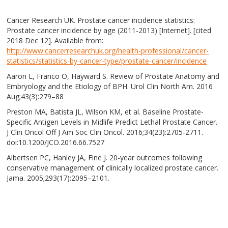
Cancer Research UK. Prostate cancer incidence statistics:
Prostate cancer incidence by age (2011-2013) [Internet]. [cited
2018 Dec 12]. Available from:
http://www.cancerresearchuk.org/health-professional/cancer-
statistics/statistics-by-cancer-type/prostate-cancer/incidence
Aaron L, Franco O, Hayward S. Review of Prostate Anatomy and
Embryology and the Etiology of BPH. Urol Clin North Am. 2016
Aug;43(3):279–88
Preston MA, Batista JL, Wilson KM, et al. Baseline Prostate-
Specific Antigen Levels in Midlife Predict Lethal Prostate Cancer.
J Clin Oncol Off J Am Soc Clin Oncol. 2016;34(23):2705-2711.
doi:10.1200/JCO.2016.66.7527
Albertsen PC, Hanley JA, Fine J. 20-year outcomes following
conservative management of clinically localized prostate cancer.
Jama. 2005;293(17):2095–2101.