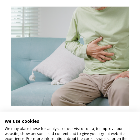
Modern surgical options for diseases of
the esophagus
Clinic “AGIOS LOUKAS”
Stomach pain and stress: How much does
it affect us and how to deal with it?
We use cookies
Κλινική "ΑΓΙΟΣ ΛΟΥΚΑΣ"
We may place these for analysis of our visitor data, to improve our
website, show personalised content and to give you a great website
experience. For more information about the cookies we use open the