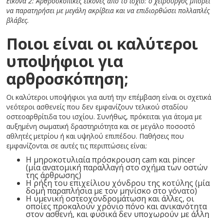
Εικόνα 2: Αρθροσκοπικές εικόνες από το ισχίο: ο χειρουργός μπορεί
να παρατηρήσει με μεγάλη ακρίβεια και να επιδιορθώσει πολλαπλές
βλάβες.
Ποιοι είναι οι καλύτεροι
υποψήφιοι για
αρθροσκόπηση;
Οι καλύτεροι υποψήφιοι για αυτή την επέμβαση είναι οι σχετικά
νεότεροι ασθενείς που δεν εμφανίζουν τελικού σταδίου
οστεοαρθρίτιδα του ισχίου. Συνήθως, πρόκειται για άτομα με
αυξημένη σωματική δραστηριότητα και σε μεγάλο ποσοστό
αθλητές μετρίου ή και υψηλού επιπέδου. Παθήσεις που
εμφανίζονται σε αυτές τις περιπτώσεις είναι:
Η μηροκοτυλιαία πρόσκρουση cam και pincer
(μία ανατομική παραλλαγή στο σχήμα των οστών
της άρθρωσης)
Η ρήξη του επιχείλιου χόνδρου της κοτύλης (μία
δομή παραπλήσια με τον μηνίσκο στο γόνατο)
Η υμενική οστεοχονδρομάτωση και άλλες, οι
οποίες προκαλούν χρόνιο πόνο και ανικανότητα
στον ασθενή, και φυσικά δεν υποχωρούν με άλλη