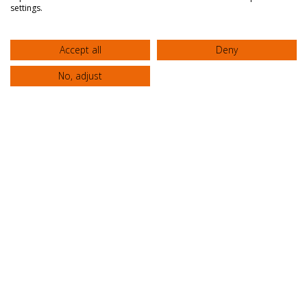
settings.
Accept all
Deny
No, adjust
📌 March 20, 2023 World Oral Health Day
Clinic “AGIOS LOUKAS”
HOSPITAL
Home