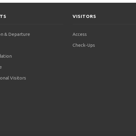
NTS
VISITORS
n & Departure
Access
Check-Ups
ation
e
onal Visitors