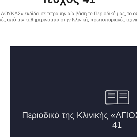
 ΛΟΥΚΑΣ» εκδίδει σε τετραμηνιαία βάση το Περιοδικό μας, το ο
μές από την καθημερινότητα στην Κλινική, πρωτοποριακές τεχνικ