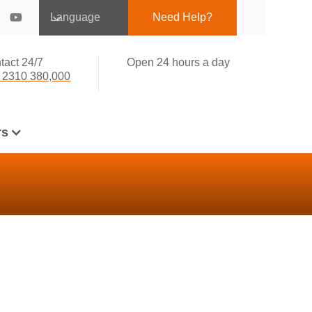
Language
Need Help?
tact 24/7
Open 24 hours a day
 2310 380,000
rs