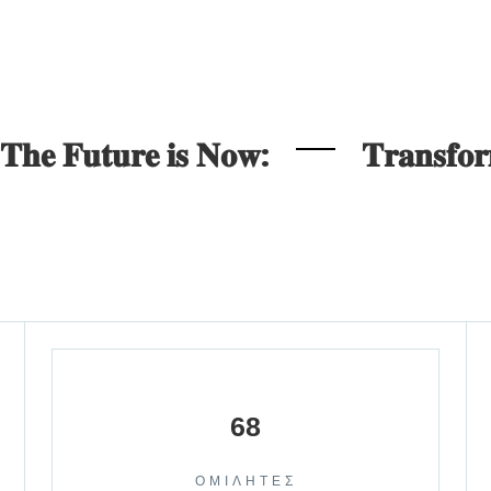
𝐓𝐡𝐞 𝐅𝐮𝐭𝐮𝐫𝐞 𝐢𝐬 𝐍𝐨𝐰:
𝐓𝐫𝐚𝐧𝐬𝐟𝐨
68
ΟΜΙΛΗΤΕΣ