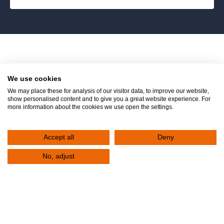
We use cookies
We may place these for analysis of our visitor data, to improve our website,
show personalised content and to give you a great website experience. For
Παρουσία ομιλητών
more information about the cookies we use open the settings.
παγκοσμίου φήμης
Accept all
Deny
No, adjust
Επίτιμος Πρόεδρος του Συνεδρίου είναι ο
Διευθυντής της Καρδιο-Θωρακο-
Αγγειοχειρουργικής Κλινικής του Εθνικού
Πανεπιστημιακού Νοσοκομείου Σιγκαπούρης,