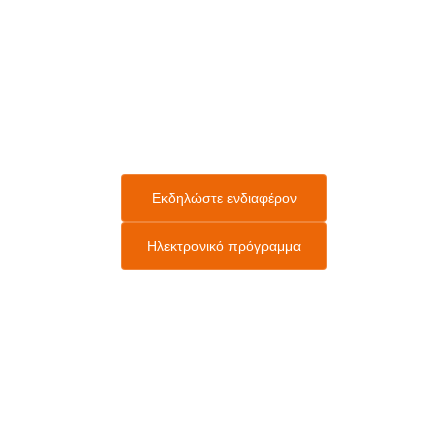
και Υβριδικές Τεχνικές
αντιμετώπισης των Παθήσεων των
Καρδιακών Βαλβίδων
3 - 4 Ιουνίου 2022 | Online & Onsite
Hyatt Regency Θεσσαλονίκη
Εκδηλώστε ενδιαφέρον
Hλεκτρονικό πρόγραμμα