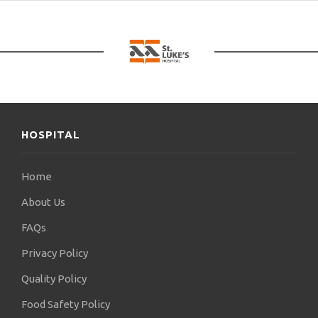
Συγγραφή κεφαλαίων στο Βιβλίο
Ορθοπαιδικής των φοιτητών ιατρικής
ΑΠΘ
Συγγραφή κεφαλαίων Ορθοπαιδικών
συγγραμμάτων που αφορούν Φυσική
και Ιατρική Αποκατάσταση.
Συμμετοχή στο εκπαιδευτικό έργο της Α’
Ορθοπαιδικής Κλινικής του Α.Π.Θ.
(Διδασκαλία θεωρητικών μαθημάτων
και επίβλεψη της Κλινικής άσκησης
4ετών φοιτητών Ιατρικής στους
HOSPITAL
θαλάμους της Κλινικής)
Συμμετοχή σε μεταφράσεις εγχειριδίων
Ορθοπαιδικής
Επίσης, έχει παρακολουθήσει αρκετά σεμινάρια
Home
Ορθοπαιδικής. Μερικά από αυτά είναι:
About Us
AO Trauma Course – Advanced
Principles of Fracture Management
FAQs
AO Recon Course – Principles of Total
Hip and Knee Arthroplasty
Privacy Policy
14ο Σεμινάριο Χειρουργικής
Ανατομικής Χεριού με Πρακτική
Quality Policy
Άσκηση
4th Seminar on Tendon Transfers of the
Upper Limb on Fresh Frozen Cadaveric
Food Safety Policy
Specimens