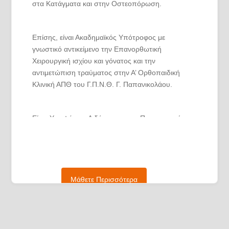
στα Κατάγματα και στην Οστεοπόρωση.
Επίσης, είναι Ακαδημαϊκός Υπότροφος με
γνωστικό αντικείμενο την Επανορθωτική
Χειρουργική ισχίου και γόνατος και την
αντιμετώπιση τραύματος στην Α’ Ορθοπαιδική
Κλινική ΑΠΘ του Γ.Π.Ν.Θ. Γ. Παπανικολάου.
Είναι Υποψήφιος Διδάκτορας του Πανεπιστημίου
Ιωαννίνων με θέμα «Ο ρόλος της Βιταμίνης D στην
αποκατάσταση της εφηβικής ιδιοπαθούς
σκολίωσης» στο Τμήμα Φυσικής Ιατρικής
Αποκατάστασης.
Μάθετε Περισσότερα
Από το 2018 έως σήμερα, συμμετέχει ενεργά στο
διδακτικό έργο της Α’ Ορθοπαιδικής Κλινικής του
Αριστοτελείου Πανεπιστημίου Θεσσαλονίκης με: