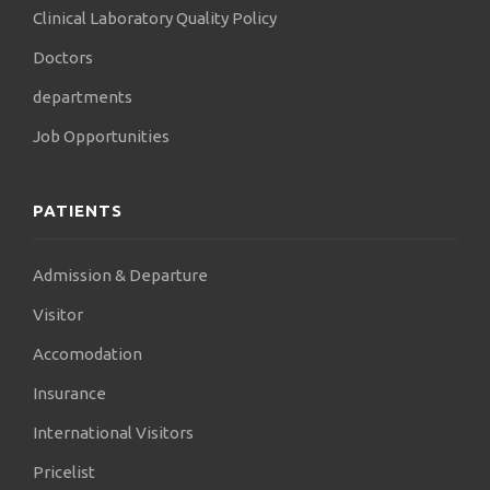
Clinical Laboratory Quality Policy
πόδια και να παρέχει σύγχρονη ολοκληρωμένη
θεραπεία του διαβητικού ποδιού για την αποφυγή
Doctors
μικρών και μεγάλων ακρωτηριασμών.
departments
Ο Florian Schlereth έχει μια κόρη με τη σύζυγό του
Δήμητρα Μπογδάνου, η οποία είναι επίσης
Job Opportunities
ενδοκρινολόγος-διαβητολόγος και υπεύθυνη του
Ιατρείου Οστεοπόρωσης στην Κλινική «ΑΓΙΟΣ
ΛΟΥΚΑΣ».
PATIENTS
Admission & Departure
Visitor
Accomodation
Insurance
International Visitors
Pricelist