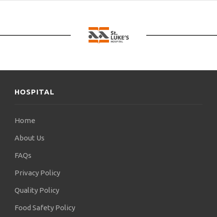
Γερμανίας για τη διατριβή του «Έκφραση του
μεταφορέα DHEA/DHEAS σε κυτταρικές γραμμές
και εμβρυϊκούς ιστούς του ανθρώπινου ήπατος,
επινεφριδίων και χόνδρου». Ο ιατρός έχει
πραγματοποιήσει κλινική έρευνα στον τομέα της
ενδοκρινολογίας και του διαβήτη και έχει
δημοσιεύσει άρθρα σε γερμανικά και διεθνή ιατρικά
περιοδικά. Επιπλέον, ήταν Sub-investigator και
HOSPITAL
Deputy Principal Investigator σε τυχαιοποιημένες
ελεγχόμενες δοκιμές (φάση 3) σε ασθενείς με μη
Home
αλκοολική λιπώδη ηπατική νόσο (NAFLD / NASH).
Το 2020, ο Dr. Florian Schlereth μετακόμισε μόνιμα
About Us
στην Ελλάδα και ξεκίνησε τη συνεργασία του με
FAQs
την Κλινική «ΑΓΙΟΣ ΛΟΥΚΑΣ» για τη θεραπεία
ασθενών με Σύνδρομο Διαβητικού Ποδιού. Στο
Privacy Policy
Ιατρείο Διαβητικού Ποδιού συνεργάζεται με μια
Quality Policy
ομάδα ορθοπαιδικών, αγγειοχειρουργών, καθώς
και επεμβατικών ακτινολόγων. Στόχος του είναι να
Food Safety Policy
αποτρέψει την ανάπτυξη διαβητικών ελκών στα