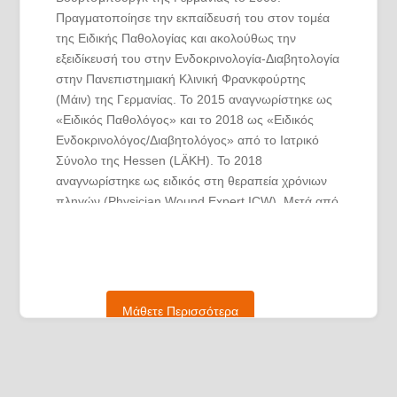
Πραγματοποίησε την εκπαίδευσή του στον τομέα
της Ειδικής Παθολογίας και ακολούθως την
εξειδίκευσή του στην Ενδοκρινολογία-Διαβητολογία
στην Πανεπιστημιακή Κλινική Φρανκφούρτης
(Μάιν) της Γερμανίας. Το 2015 αναγνωρίστηκε ως
«Ειδικός Παθολόγος» και το 2018 ως «Ειδικός
Ενδοκρινολόγος/Διαβητολόγος» από το Ιατρικό
Σύνολο της Hessen (LÄKH). Το 2018
αναγνωρίστηκε ως ειδικός στη θεραπεία χρόνιων
πληγών (Physician Wound Expert ICW). Μετά από
πολυετή πρακτική εμπειρία στη θεραπεία του
συνδρόμου του διαβητικού ποδιού, έγινε
υπεύθυνος επιμελητής της Μονάδας για το
σύνδρομο του διαβητικού ποδιού στην Ιατρική
Κλινική Ι της Πανεπιστημιακής Κλινικής
Μάθετε Περισσότερα
Φρανκφούρτης, το 2019.
Το 2014, ο Florian Schlereth έλαβε το διδακτορικό
του δίπλωμα (Dr. med.) από το Πανεπιστήμιο
Julius Maximilian του Βούρτσμπουργκ της