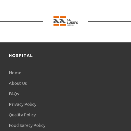
ατόμων με αναπηρία
της Κομοτηνής. Το κέντρο αυτό λειτουργεί υπό την
αιγίδα του ιδρύματος Σταύρος Νιάρχος στην πόλη
της Κομοτηνής. Εκπαιδεύει άτομα με βαριά
κινητικά προβλήματα (παραπληγικοί,
τετραπληγικοί, άτομα με εγκεφαλική παράλυση,
εγκεφαλικές κακώσεις κλπ) στο να μπορούν
HOSPITAL
αυτόνομα να εκτελούν τις καθημερινές ανάγκες και
δραστηριότητές τους. Παντρεμένος και πατέρας
τριών παιδιών (εκ των οποίων η μία κόρη φοιτά
Home
στην Ιατρική σχολή του Α.Π.Θ.), περνά τον
ελεύθερο χρόνο του με την οικογένειά του.
About Us
FAQs
Privacy Policy
Quality Policy
Food Safety Policy