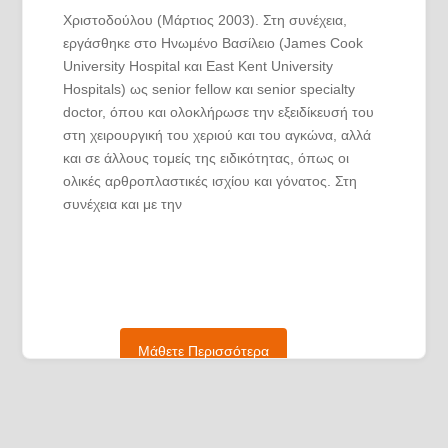
Χριστοδούλου (Μάρτιος 2003). Στη συνέχεια,
εργάσθηκε στο Ηνωμένο Βασίλειο (James Cook
University Hospital και East Kent University
Hospitals) ως senior fellow και senior specialty
doctor, όπου και ολοκλήρωσε την εξειδίκευσή του
στη χειρουργική του χεριού και του αγκώνα, αλλά
και σε άλλους τομείς της ειδικότητας, όπως οι
ολικές αρθροπλαστικές ισχίου και γόνατος. Στη
συνέχεια και με την
επιστροφή στην Ελλάδα, διετέλεσε επιστημονικός
συνεργάτης της Πανεπιστημιακής Ορθοπαιδικής
Κλινικής του Α.Π.Θ. στο νοσοκομείο Γ.
Παπανικολάου επί 9 έτη στο τμήμα χειρουργικής
χεριού και μικροχειρουργικής. Εξετάζει τους
Μάθετε Περισσότερα
ασθενείς στην Κλινική “ΑΓΙΟΣ ΛΟΥΚΑΣ” και
διατηρεί ιδιωτικό ιατρείο και στην πόλη της
Κομοτηνής, όπου μεταβαίνει μία μέρα την
εβδομάδα. Είναι επιστημονικός υπεύθυνος του
Κέντρου Εκπαίδευσης Αυτόνομης Διαβίωσης