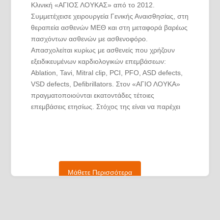
Κλινική «ΑΓΙΟΣ ΛΟΥΚΑΣ» από το 2012.
Συμμετέχεισε χειρουργεία Γενικής Αναισθησίας, στη
θεραπεία ασθενών ΜΕΘ και στη μεταφορά βαρέως
πασχόντων ασθενών με ασθενοφόρο.
Απασχολείται κυρίως με ασθενείς που χρήζουν
εξειδικευμένων καρδιολογικών επεμβάσεων:
Ablation, Tavi, Mitral clip, PCI, PFO, ASD defects,
VSD defects, Defibrillators. Στον «ΑΓΙΟ ΛΟΥΚΑ»
πραγματοποιούνται εκατοντάδες τέτοιες
επεμβάσεις ετησίως. Στόχος της είναι να παρέχει
την καλύτερη φροντίδα για τους ασθενείς της,
στηριζόμενη στην εκπαίδευση και την εμπειρία της.
Στον ελεύθερο χρόνο της, ασχολείται με τα δυο
παιδιά της και την οικογένειά της.
Μάθετε Περισσότερα