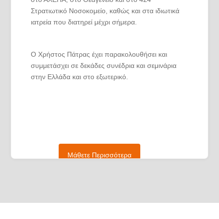
Στρατιωτικό Νοσοκομείο, καθώς και στα ιδιωτικά
ιατρεία που διατηρεί μέχρι σήμερα.
Ο Χρήστος Πάτρας έχει παρακολουθήσει και
συμμετάσχει σε δεκάδες συνέδρια και σεμινάρια
στην Ελλάδα και στο εξωτερικό.
Στον ελεύθερό του χρόνο ασχολείται με
καταδύσεις, υποβρύχιο ψάρεμα, συμμετέχοντας σε
ομίλους και πανελλήνια πρωταθλήματα
υποβρύχιας αλιείας.
Μάθετε Περισσότερα