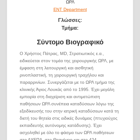
ΩΡΛ
ENT Department
Γλώσσες:
Τμήμα:
Σύντομο Βιογραφικό
Ο Χρήστος Πάτρας, MD, Στρατιωτικός ε.α.,
ειδικεύεται στον τομέα της χειρουργικής ΩΡΛ, με
έμφαση στη λειτουργική και αισθητική
ρινοπλαστική, τη χειρουργική τραχήλου και
παραρρινίων. Συνεργάζεται με το ΩΡΛ τμήμα της
κλινικής Άγιος Λουκάς από το 1995. Έχει μεγάλη
εμπειρία στη διαχείριση και αντιμετώπιση
παθήσεων ΩΡΛ συνέπεια καταδύσεων λόγω της
εξειδίκευσής του στην ιατρική καταδύσεων κατά τη
διετή του θητεία στις ειδικές δυνάμεις (πτυχιούχος
εκπαιδευτής αυτόνομης κατάδυσης). Έχει
ασχοληθεί με όλο το φάσμα των ΩΡΛ παθήσεων
στο ΑΧΕΠΑ, στο Θεαγένειο και στο 424