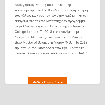
Αφουγκραζόμενη ήδη από τη θέση της
ειδικευόμενης στο Ην. Βασίλειο τη συνεχή αύξηση
των αλλεργικών νοσημάτων στην παιδική ηλικία,
εισάγεται στο τριετές Μεταπτυχιακό πρόγραμμα
στην Αλλεργιολογία του Πανεπιστημίου Imperial
College London. Το 2018 της απονέμεται με
διάκριση ο Μεταπτυχιακός τίτλος σπουδών με
τίτλο Master of Science in Allergy (MSc). Το 2019
της απονέμεται υποτροφία από την Ευρωπαϊκή
Εταιρεία Αλλεργιολογίας και Ανοσολογίας (EAACI),
με στόχο την απόκτηση περαιτέρω κλινικής
εμπειρίας σε όλο το φάσμα των αλλεργικών
νοσημάτων, σε ένα από τα μεγαλύτερα
Παιδοαλλεργιολογικά κέντρα της Ευρώπης, στο St
Mary Hospital του Λονδίνου (UK).
Μάθετε Περισσότερα
Το 2020, επιστρέφοντας στην Ελλάδα, ξεκινά να
εργάζεται ως Επιμελήτρια στην Πανεπιστημιακή
Παιδιατρική Κλινική του Πανεπιστημιακού Γενικού
Νοσοκομείου Αλεξανδρούπολης. Από το 2021,