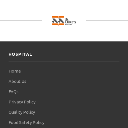
συμμετέχει στη λειτουργία του
Παιδοαλλεργιολογικού ιατρείου της Παιδιατρικής
κλινικής, παρέχοντας τις υπηρεσίες της στα παιδιά
της Ανατολικής Μακεδονίας και Θράκης.
Μετά το τέλος της θητείας της, ιδρύει το
Παιδοαλλεργιολογικό ιατρείο με στόχο την ποιοτική
παροχή υπηρεσιών στα αλλεργικά παιδιά.
HOSPITAL
Από τον Ιανουάριο του 2023, η Μαρία Νιβάτση
αποτελεί την επιστημονικά υπεύθυνη του
Παιδοαλλεργιολογικού ιατρείου της Ιδιωτικής
Home
κλινικής “Άγιος Λουκάς” (Πανόραμα
About Us
Θεσσαλονίκης), το οποίο έχει μόνο στόχο και
σκοπό την πρόληψη και σωστή αντιμετώπιση
FAQs
όλου του φάσματος των αλλεργικών νοσημάτων
Privacy Policy
που αντιμετωπίζει ο παιδιατρικός πληθυσμός.
Quality Policy
Αποτελεί μέλος της Ευρωπαϊκής Εταιρείας
Αλλεργιολογίας, η οποία το 2021 της απονέμει
Food Safety Policy
μετά από Πανευρωπαικές εξετάσεις το Δίπλωμα