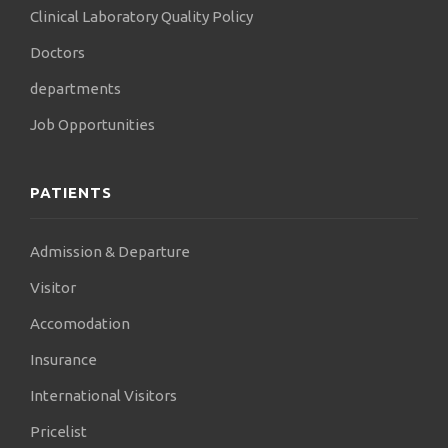
της Εταιρείας. Επίσης, αποτελεί ενεργό μέλος της
Clinical Laboratory Quality Policy
Ελληνικής Παιδοαλλεργιολογικής Εταιρείας,
Doctors
συμμετέχοντας στις επιστημονικές δραστηριότητές
της.
departments
Job Opportunities
PATIENTS
Admission & Departure
Visitor
Accomodation
Insurance
International Visitors
Pricelist