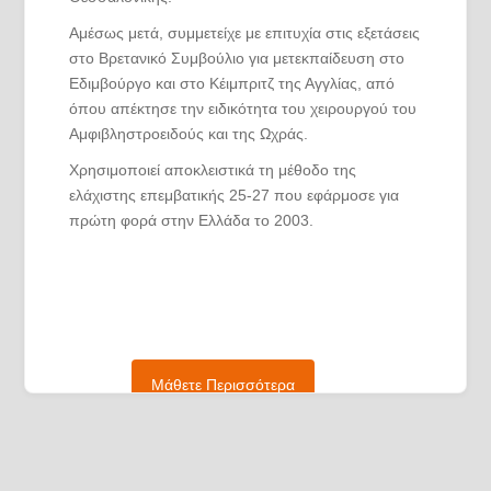
Αμέσως μετά, συμμετείχε με επιτυχία στις εξετάσεις
στο Βρετανικό Συμβούλιο για μετεκπαίδευση στο
Εδιμβούργο και στο Κέιμπριτζ της Αγγλίας, από
όπου απέκτησε την ειδικότητα του χειρουργού του
Αμφιβληστροειδούς και της Ωχράς.
Χρησιμοποιεί αποκλειστικά τη μέθοδο της
ελάχιστης επεμβατικής 25-27 που εφάρμοσε για
πρώτη φορά στην Ελλάδα το 2003.
Ως επί 10ετία επικεφαλής Νοσοκομείου και ως
Ιδιώτης, έχει πραγματοποιήσει μεγάλο αριθμό
επεμβάσεων.
Συμμετέχει ως ιδρυτής στη μετεκπαίδευση μέχρι
στιγμής περισσότερων από 200 οφθαλμιάτρους
Μάθετε Περισσότερα
από 37 χώρες στη σχολή στη Θεσσαλονίκη
www.tvrs.gr
Έχει συμμετάσχει σε πολλές εργασίες που
αφορούν κυρίως χειρουργικές τεχνικές, καθώς και