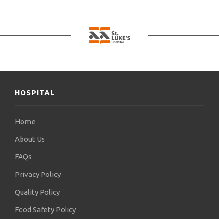
σε εκατοντάδες ενημερωτικές ομιλίες ανά τον
κόσμο, τις οποίες μπορούν να βρουν οι
ενδιαφερόμενοι στο GOOGLE.
HOSPITAL
Home
About Us
FAQs
Privacy Policy
Quality Policy
Food Safety Policy