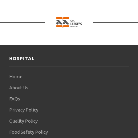
παρουσιάζουν ένα ασυνήθιστα μεγάλο εύρος
καθώς κάθε ηλικιακό στάδιο ενός αναπτυσσόμενου
ανθρώπου έχει τη δική του παθολογία. Αυτό όμως
που κινητοποιεί κάθε παιδοχειρουργό είναι η
αγάπη για το Παιδί.
Ο παιδοχειρουργός Δημήτριος Λιάσης είναι
παντρεμένος και πατέρας δύο παιδιών. Ασχολείται
με την ποδηλασία, το τένις, παίζει ηλεκτρικό
HOSPITAL
μπάσο και αγαπάει τον κινηματογράφο.
Home
About Us
FAQs
Privacy Policy
Quality Policy
Food Safety Policy