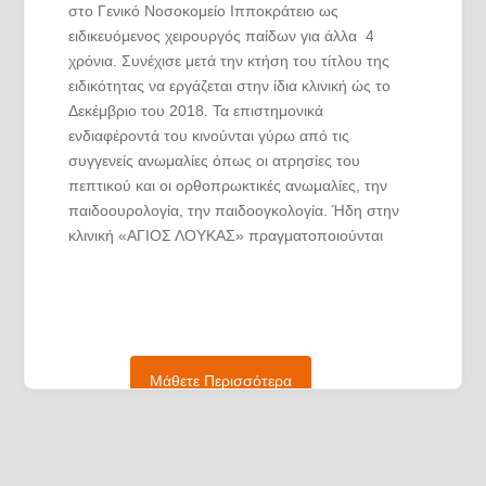
στο Γενικό Νοσοκομείο Ιπποκράτειο ως
ειδικευόμενος χειρουργός παίδων για άλλα 4
χρόνια. Συνέχισε μετά την κτήση του τίτλου της
ειδικότητας να εργάζεται στην ίδια κλινική ώς το
Δεκέμβριο του 2018. Τα επιστημονικά
ενδιαφέροντά του κινούνται γύρω από τις
συγγενείς ανωμαλίες όπως οι ατρησίες του
πεπτικού και οι ορθοπρωκτικές ανωμαλίες, την
παιδοουρολογία, την παιδοογκολογία. Ήδη στην
κλινική «ΑΓΙΟΣ ΛΟΥΚΑΣ» πραγματοποιούνται
απαιτητικές παιδοογκολογικές επεμβάσεις, όπως
εκτομές ραβδομυοσαρκωμάτων,
νευροβλαστωμάτων, τερατωμάτων κτλ. Επιπλέον
ο παιδοχειρουργός Δημήτριος Λιάσης έχει
ιδιαιτέρως μεγάλη εμπειρία στη διόρθωση της
Μάθετε Περισσότερα
κυστεοουρητηρικής παλινδρόμησης με ελάχιστα
επεμβατική μέθοδο που πραγματοποιείται
κυστεοσκοπικά.
Η παιδοχειρουργική είναι μια απαιτητική ειδικότητα.
Οι χειρουργικές παθήσεις των παιδιών