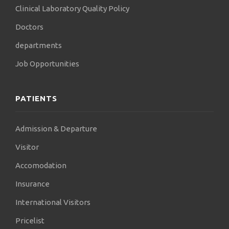
1) υπερηχογραφίας των αγγείων του τραχήλου και
Clinical Laboratory Quality Policy
του εγκεφάλου (teaching level για triplex
καρωτίδων, σπονδυλικών αρτηριών και φλεβών,
Doctors
καθώς και διακρανιακό υπερηχογράφημα) της
departments
Ευρωπαϊκής Υπερηχογραφικής Εταιρείας
(European Society of Neurosonology and Cerebral
Job Opportunities
Haemodynamics, ΕSNCH), αλλά και της
Γερμανικής Nευροφυσιολογικής Εταιρείας
(Deutsche Gesellschaft für klinische
PATIENTS
Neurophysiologie, DGKN)
2) υπερηχογραφίας του νευρομυϊκού συστήματος
Admission & Departure
της Γερμανικής Nευροφυσιολογικής Εταιρείας
Visitor
(Deutsche Gesellschaft für klinische
Neurophysiologie, DGKN)
Accomodation
3) ηλεκτρομυογραφίας και νευροφυσιολογικού
Insurance
ελέγχου (ταχύτητες αγωγής νεύρων) της
Γερμανικής Νευροφυσιολογικής Εταιρείας
International Visitors
(Deutsche Gesellschaft für klinische
Pricelist
Neurophysiologie, DGKN)