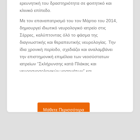
ερευνητική του δραστηριότητα σε φοιτητικό και
κλινικό επίπεδο.
Με τον επαναπατρισμό του τον Μάρτιο του 2014,
δημιουργεί ιδιωτικό νευρολογικό ιατρείο στις
Σέρρες, καλύπτοντας όλό το φάσμα της
διαγνωστικής και θεραπευτικής νευρολογίας. Την
ίδια χρονική περίοδο, σχεδιάζει και αναλαμβάνει
την επιστημονική επιμέλεια των νεοσύστατων
ιατρείων “Σκλήρυνσης κατά Πλάκας και
νευροανοσολογικών νοσημάτων” και
“Νευροϋπερηχογραφίας” της Κλινικής “ΑΓΙΟΣ
ΛΟΥΚΑΣ” στο Πανόραμα Θεσσαλονίκης.
Από τον Μάιο του 2016, αναλαμβάνει την
Μάθετε Περισσότερα
επιστημονική διεύθυνση του τμήματος
νευροϋποερηχογραφίας της ιδιωτικής σχολής IBC
και οργανώνει τα πρώτα οργανωμένα εκπαιδευτικά
σεμινάρια (workshops) στο Dubai των Ηνωμένων