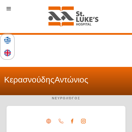
Κερασνούδης
Αντώνιος
ΝΕΥΡΟΛΌΓΟΣ