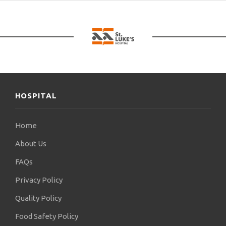
Αραβικών Εμιράτων. Τον Νοέμβριο του 2020,
σχεδιάζει και παρουσιάζει σε συνεργασία με τον
εκπαιδευτικό οργανισμό Sonoskills την καινοτόμο
σειρά διαδικτυακού σεμιναριακού υλικού “Αn
ultrasound insight into the nervous system“, με
στόχο τη διαδικτυακή διδασκαλία της
νευροϋπερηχογραφίας.
HOSPITAL
Ανάμεσα στις διεθνείς διακρίσεις του
συγκαταλέγονται το 2014 το “Young Investigator
Home
Award” και το 2015 η ερευνητική υποτροφία
(Research Scholarship) της Διεθνούς
About Us
Επιστημονικής Εταιρείας Κλινικής
FAQs
Νευροφυσιολογίας (IFCN), αναγνωρίζοντας τη
διεθνή προσφορά του στην καθιέρωση της
Privacy Policy
νευροϋπερηχογραφίας στην καθημερινή
Quality Policy
νευρολογική πρακτική. Είναι κάτοχος, μετά από
εξετάσεις, των πτυχίων:
Food Safety Policy