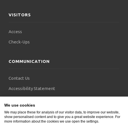
VISITORS
Επιστημονικά άρθρα του δημοσιεύονται στα
εγκυρότερα διεθνή περιοδικά νευρολογίας, μεταξύ
των οποίων το Neurology, JAMA Neurology,
Access
Stroke, Muscle and Nerve, Neuromuscular
Check-Ups
Disorders, Journal of the Peripheral Nerve
System. Παράλληλα, συνεργάζεται ως μέλος του
επιστημονικού συμβουλίου (editorial board) με
COMMUNICATION
αγγλόφωνα ιατρικά περιοδικά (όπως το American
Journal of Neuroscience κ.α.) και ως κριτής
(reviewer) επιστημονικών δημοσιεύσεων με
Contact Us
διάφορα αγγλόφωνα και γερμανικά περιοδικά
(Νeurology, European Journal of Neurology,
Accessibility Statement
Μuscle and Nerve, Clinical Neurophysiology,
FAQs
Journal of the Peripheral Nervous System).
We use cookies
Blogs
We may place these for analysis of our visitor data, to improve our website,
show personalised content and to give you a great website experience. For
Στο επιστημονικό συγγραφικό του έργο
more information about the cookies we use open the settings.
συγκαταλέγονται πέντε βιβλία γύρω από