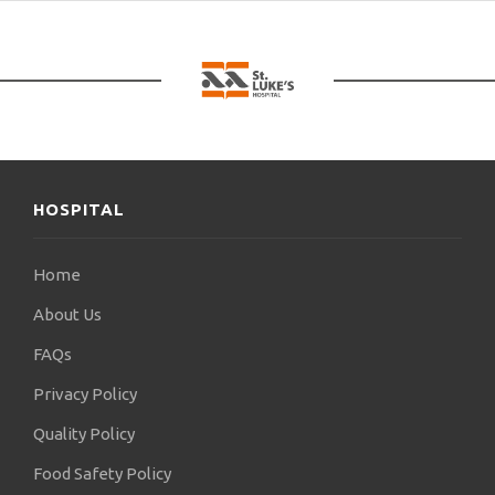
Στα γενικότερα ενδιαφέροντά του συγκαταλέγονται
ο αθλητισμός (ποδήλατο, ορειβασία, σότοκαν
καράτε), το σκάκι, η λογοτεχνία και το lindy hop
(χορός σουίνγκ).
HOSPITAL
Home
About Us
FAQs
Privacy Policy
Quality Policy
Food Safety Policy