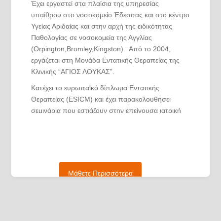
Έχει εργαστεί στα πλαίσια της υπηρεσίας
υπαίθρου στο νοσοκομείο Έδεσσας και στο κέντρο
Υγείας Αριδαίας και στην αρχή της ειδικότητας
Παθολογίας σε νοσοκομεία της Αγγλίας
(Orpington,Bromley,Kingston). Από το 2004,
εργάζεται στη Μονάδα Εντατικής Θεραπείας της
Κλινικής “ΑΓΙΟΣ ΛΟΥΚΑΣ”.
Κατέχει το ευρωπαϊκό δίπλωμα Εντατικής
Θεραπείας (ESICM) και έχει παρακολουθήσει
σεμινάρια που εστιάζουν στην επείγουσα ιατρική
(ALS, ATLS, APLS), στον υπέρηχο καρδιάς, στην
αιμοδυναμική παρακολούθηση ασθενών στη ΜΕΘ
και στον μηχανικό αερισμό. Ενδιαφέρεται ιδιαίτερα
για θέματα επικοινωνίας στον χώρο της εργασίας,
τόσο μεταξύ του προσωπικού, όσο και με τους
Μάθετε Περισσότερα
ασθενείς και τους συγγενείς τους, και έχει
παρακολουθήσει σεμινάρια ελληνικά και διεθνή για
τη “μη βίαιη επικοινωνία” (non violent
communication).