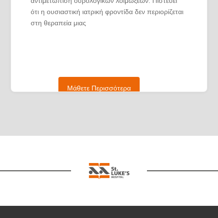
αντιμετώπιση ουρολογικών λοιμώξεων. Πιστεύει
ότι η ουσιαστική ιατρική φροντίδα δεν περιορίζεται
στη θεραπεία μιας
πάθησης, αλλά στη βαθύτερη κατανόηση των
αναγκών κάθε ανθρώπου. Η προσέγγισή του
στηρίζεται στη συνδυασμένη χρήση σύγχρονων
επιστημονικών μεθόδων, ακριβούς κλινικής
εκτίμησης και ανθρώπινης επαφής.
Μάθετε Περισσότερα