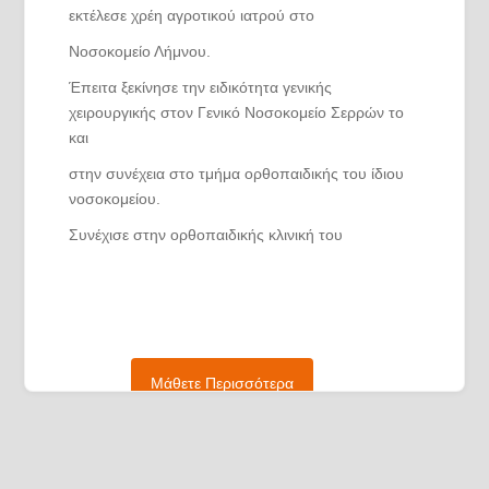
εκτέλεσε χρέη αγροτικού ιατρού στο
Νοσοκομείο Λήμνου.
Έπειτα ξεκίνησε την ειδικότητα γενικής
χειρουργικής στον Γενικό Νοσοκομείο Σερρών το
και
στην συνέχεια στο τμήμα ορθοπαιδικής του ίδιου
νοσοκομείου.
Συνέχισε στην ορθοπαιδικής κλινική του
νοσοκομείου Άγιος Παύλος Θεσσαλονίκης όπου
εκπαιδεύτηκε τόσο στην ορθοπαιδική όσο και στις
αθλητικές κακώσεις.
Έκτοτε εργάζεται στο ιδιωτικό του ιατρείο.
Μάθετε Περισσότερα
Συμμετέχει ενεργά σε συνέδρια Ελλάδας και στο
εξωτερικό.